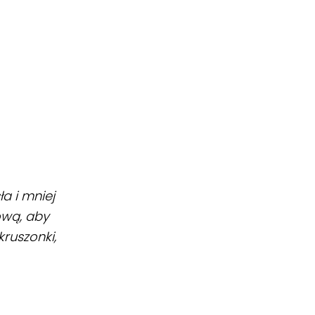
a i mniej
ową, aby
ruszonki,