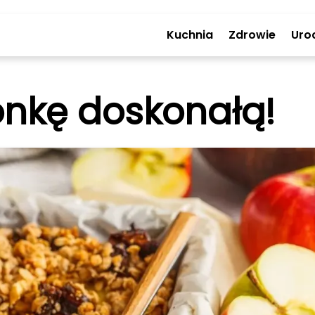
Kuchnia
Zdrowie
Uro
onkę doskonałą!