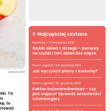
Najczęściej czytane
Kuchnia
17 września 2021
/
Szybki obiad z niczego – pomysły
na szybki i tani obiad bez mięsa
Dom i ogród
22 stycznia 2017
/
Jak wyczyścić plamy z kurkumy?
canva.com
Dom i ogród
22 grudnia 2021
/
Kaktus bożonarodzeniowy – czy
nki. Ta
jest trujący? Sprawdź właściwości
lu
szlumbergery
kę, to
gotować
Dom i ogród
28 września 2021