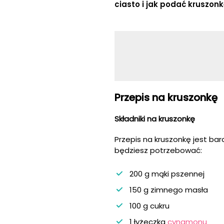
ciasto i jak podać kruszonk
Przepis na kruszonkę
Składniki na kruszonkę
Przepis na kruszonkę jest ba
będziesz potrzebować:
200 g mąki pszennej
150 g zimnego masła
100 g cukru
1 łyżeczka
cynamonu