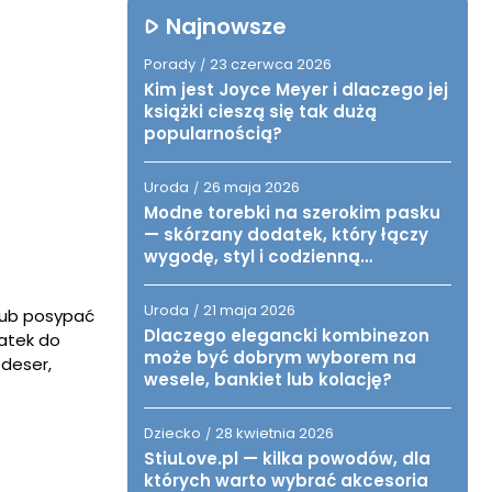
Najnowsze
Porady
23 czerwca 2026
/
Kim jest Joyce Meyer i dlaczego jej
książki cieszą się tak dużą
popularnością?
Uroda
26 maja 2026
/
Modne torebki na szerokim pasku
— skórzany dodatek, który łączy
wygodę, styl i codzienną
funkcjonalność
Uroda
21 maja 2026
/
lub posypać
Dlaczego elegancki kombinezon
datek do
może być dobrym wyborem na
deser,
wesele, bankiet lub kolację?
Dziecko
28 kwietnia 2026
/
StiuLove.pl — kilka powodów, dla
których warto wybrać akcesoria