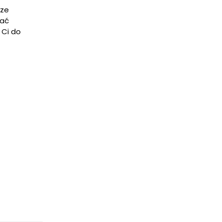
sze
dać
 Ci do