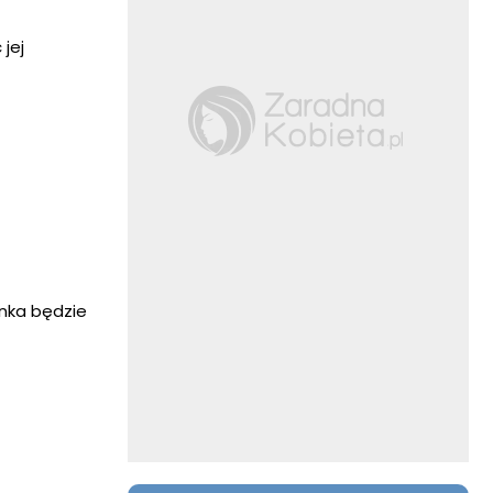
 jej
onka będzie