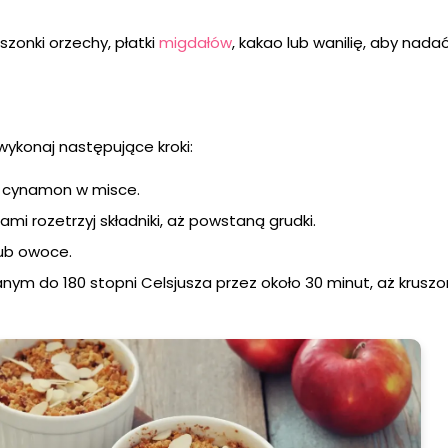
zonki orzechy, płatki
migdałów
, kakao lub wanilię, aby nadać
ykonaj następujące kroki:
i cynamon w misce.
mi rozetrzyj składniki, aż powstaną grudki.
lub owoce.
anym do 180 stopni Celsjusza przez około 30 minut, aż krusz