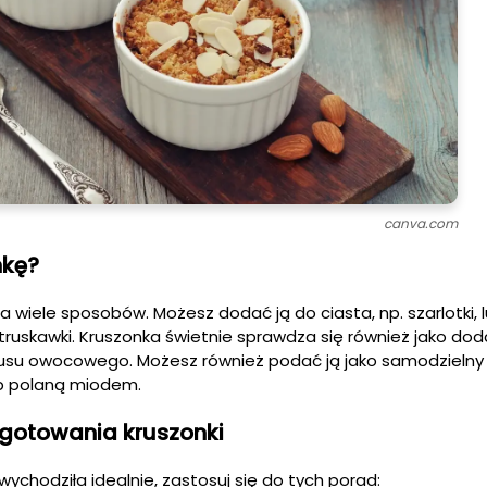
canva.com
nkę?
wiele sposobów. Możesz dodać ją do ciasta, np. szarlotki, 
i, truskawki. Kruszonka świetnie sprawdza się również jako do
 musu owocowego. Możesz również podać ją jako samodzielny 
b polaną miodem.
gotowania kruszonki
ychodziła idealnie, zastosuj się do tych porad: