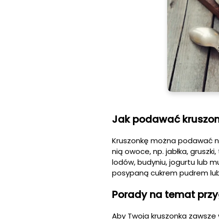
Jak podawać kruszo
Kruszonkę można podawać na 
nią owoce, np. jabłka, gruszk
lodów, budyniu, jogurtu lub
posypaną cukrem pudrem lu
Porady na temat przy
Aby Twoja kruszonka zawsze w