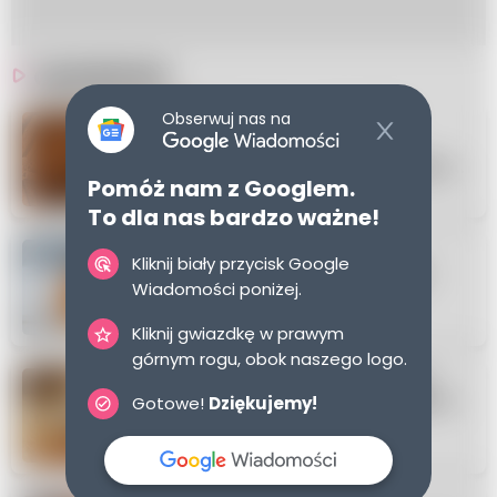
cynamon
Obserwuj nas na
Cynamon - niezwykle
wszechstronne
zastosowania w kosmetyce i
Pomóż nam z Googlem.
domu
To dla nas bardzo ważne!
Słodkie ciasteczka
Kliknij biały przycisk Google
cynamonowe: Najlepszy
Wiadomości poniżej.
przepis dla łasuchów
Kliknij gwiazdkę w prawym
górnym rogu, obok naszego logo.
Cynamonowe bułeczki z
rodzynkami. Hit na jesień w
Gotowe!
Dziękujemy!
kawiarniach