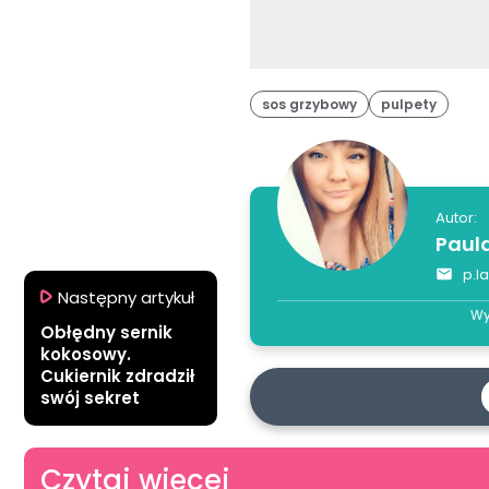
sos grzybowy
pulpety
Autor:
Paul
p.l
Następny artykuł
Wy
Obłędny sernik
kokosowy.
Cukiernik zdradził
swój sekret
Czytaj więcej