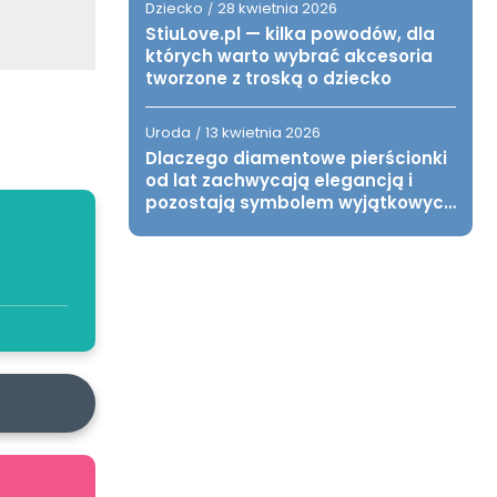
Dziecko
28 kwietnia 2026
/
StiuLove.pl — kilka powodów, dla
których warto wybrać akcesoria
tworzone z troską o dziecko
Uroda
13 kwietnia 2026
/
Dlaczego diamentowe pierścionki
od lat zachwycają elegancją i
pozostają symbolem wyjątkowych
chwil?