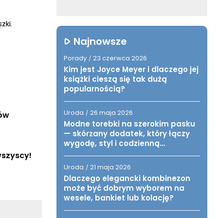
zki.
Najnowsze
Porady
23 czerwca 2026
/
Kim jest Joyce Meyer i dlaczego jej
książki cieszą się tak dużą
popularnością?
Uroda
26 maja 2026
/
tów
Modne torebki na szerokim pasku
— skórzany dodatek, który łączy
wygodę, styl i codzienną
funkcjonalność
wszyscy!
Uroda
21 maja 2026
/
Dlaczego elegancki kombinezon
może być dobrym wyborem na
wesele, bankiet lub kolację?