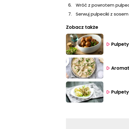
Wróć z powrotem pulpecik
Serwuj pulpeciki z sose
Zobacz także
Pulpety
Aromat
Pulpet