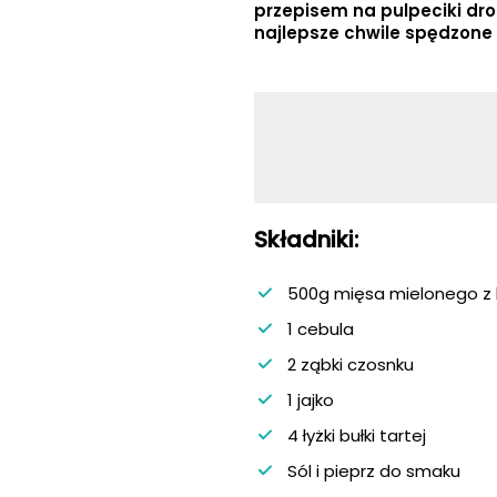
przepisem na pulpeciki dr
najlepsze chwile spędzone
Składniki:
500g mięsa mielonego z 
1 cebula
2 ząbki czosnku
1 jajko
4 łyżki bułki tartej
Sól i pieprz do smaku