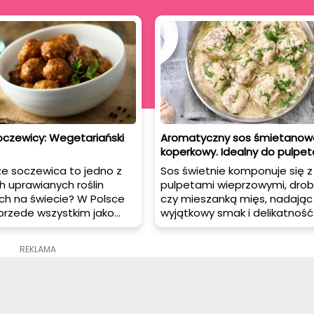
oczewicy: Wegetariański
Aromatyczny sos śmietanow
koperkowy. Idealny do pulpe
że soczewica to jedno z
Sos świetnie komponuje się z
h uprawianych roślin
pulpetami wieprzowymi, dro
ch na świecie? W Polsce
czy mieszanką mięs, nadając
przede wszystkim jako
wyjątkowy smak i delikatność
p, ale warto pamiętać, że
Możesz również wykorzystać 
ej przygotować wiele
do innych dań, takich jak piec
REKLAMA
nych dań. Jednym z nich
duszenie czy gotowanie mięs
z soczewicy -
ska alternatywa dla
opsików. Sprawdź, jak
ć je w domu, jakie mają