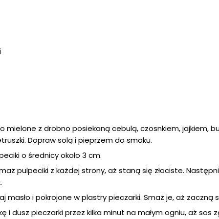
i
 mielone z drobno posiekaną cebulą, czosnkiem, jajkiem, bu
truszki. Dopraw solą i pieprzem do smaku.
eciki o średnicy około 3 cm.
ż pulpeciki z każdej strony, aż staną się złociste. Następni
.
j masło i pokrojone w plastry pieczarki. Smaż je, aż zaczną s
i dusz pieczarki przez kilka minut na małym ogniu, aż sos z