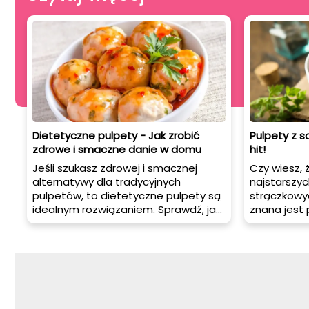
Dietetyczne pulpety - Jak zrobić
Pulpety z s
zdrowe i smaczne danie w domu
hit!
Jeśli szukasz zdrowej i smacznej
Czy wiesz, 
alternatywy dla tradycyjnych
najstarszyc
pulpetów, to dietetyczne pulpety są
strączkowy
idealnym rozwiązaniem. Sprawdź, jak
znana jest 
przygotować te pyszne pulpety, jak
składnik zu
je podawać oraz otrzymasz kilka
można z ni
porad dotyczących ich
innych pysz
przygotowania.
są pulpety 
wegetariań
mięsnych kl
przygotowa