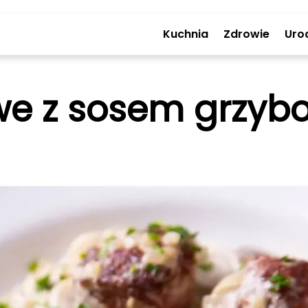
Kuchnia
Zdrowie
Uro
owe z sosem grzy