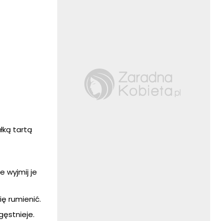
łką tartą
e wyjmij je
ię rumienić.
gęstnieje.