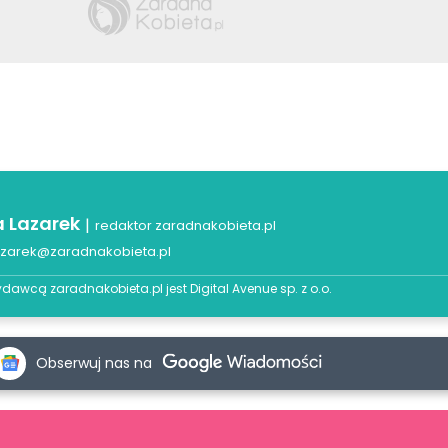
a Lazarek
|
redaktor zaradnakobieta.pl
azarek@zaradnakobieta.pl
dawcą zaradnakobieta.pl jest
Digital Avenue sp. z o.o.
Obserwuj nas na