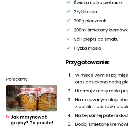
Świeża natka pietruszki
2 łyżki oleju
200g pieczarek
200ml śmietany kremówk
Sól i pieprz do smaku
1 łyżka masła
Przygotowanie:
W misce wymieszaj mięso
Polecamy
oraz posiekaną natką pie
Uformuj z masy małe pulp
Na rozgrzanym oleju obsma
z patelni i odstaw na bok
Na tej samej patelni doda
Jak marynować
grzyby? To proste!
Dodaj śmietanę kremówkę 