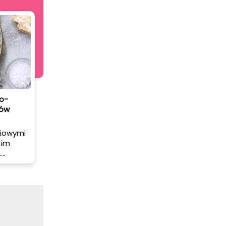
o-
tów
biowymi
 im
.
ten sos
zenie,
a.