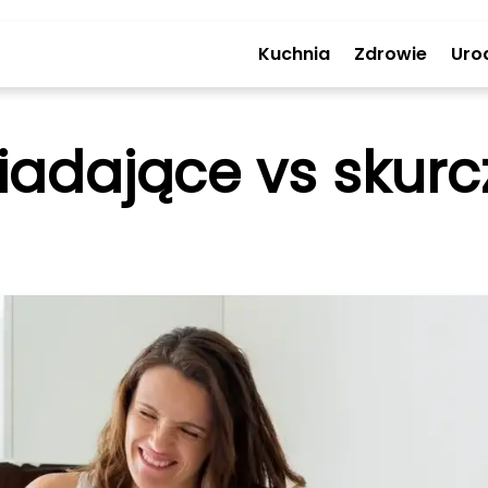
Kuchnia
Zdrowie
Uro
iadające vs skur