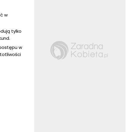
ać w
dują tylko
kund.
 postępu w
totliwości