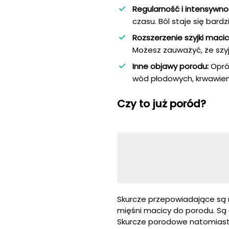
Regularność i intensywno
czasu. Ból staje się bardzi
Rozszerzenie szyjki macic
Możesz zauważyć, że szyj
Inne objawy porodu:
Opróc
wód płodowych, krwawien
Czy to już poród?
Skurcze przepowiadające są 
mięśni macicy do porodu. Są 
Skurcze porodowe natomiast s