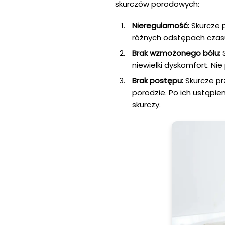
skurczów porodowych:
Nieregularność:
Skurcze 
różnych odstępach czasu
Brak wzmożonego bólu:
S
niewielki dyskomfort. Nie
Brak postępu:
Skurcze pr
porodzie. Po ich ustąpie
skurczy.