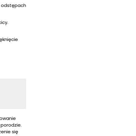
ch odstępach
icy.
ęknięcie
towanie
 porodzie.
enie się