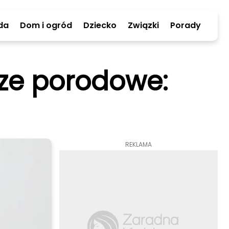
da
Dom i ogród
Dziecko
Związki
Porady
cze porodowe:
REKLAMA