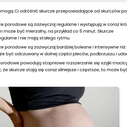
pomogą Ci odróżnić skurcze przepowiadające od skurczów p
e porodowe są zazwyczaj regularne i występują w coraz kr
m może być mierzalny, na przykład co 5 minut. Skurcze
gularne i nie mają stałego rytmu.
e porodowe są zazwyczaj bardziej bolesne i intensywne niż
że być odczuwany w dolnej części pleców, podbrzuszu i uda
orodowe powodują stopniowe rozszerzanie się szyjki macicy
, że skurcze stają się coraz silniejsze i częstsze, to może by