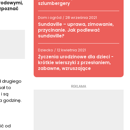
orodowymi,
szlumbergery
ozpoznać
Dom i ogród
28 września 2021
/
Sundaville – uprawa, zimowanie,
przycinanie. Jak podlewać
sundaville?
Dziecko
12 kwietnia 2021
/
Życzenia urodzinowe dla dzieci -
krótkie wierszyki z przesłaniem,
zabawne, wzruszające
d drugiego
REKLAMA
sał to
i są
a godzinę.
ić od