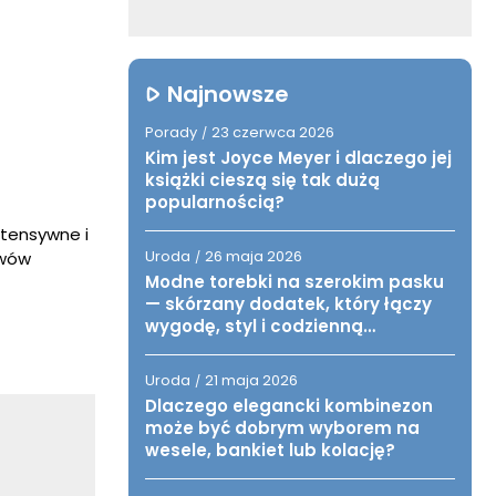
Najnowsze
Porady
23 czerwca 2026
/
Kim jest Joyce Meyer i dlaczego jej
książki cieszą się tak dużą
popularnością?
ntensywne i
Uroda
26 maja 2026
awów
/
Modne torebki na szerokim pasku
— skórzany dodatek, który łączy
wygodę, styl i codzienną
funkcjonalność
Uroda
21 maja 2026
/
Dlaczego elegancki kombinezon
może być dobrym wyborem na
wesele, bankiet lub kolację?