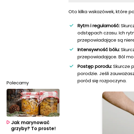
Oto kilka wskazówek, które 
Rytm i regularność:
Skurcz
odstępach czasu. Ich ryt
przepowiadające są niere
Intensywność bólu:
Skurcz
przepowiadające. Ból mo
Postęp porodu:
Skurcze p
porodzie. Jeśli zauważasz
poród się rozpoczyna.
Polecamy
Jak marynować
grzyby? To proste!