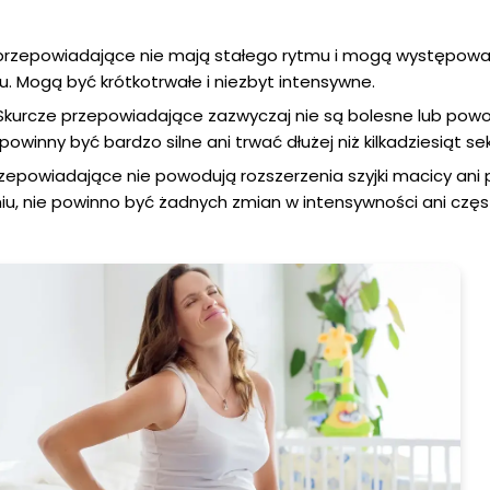
przepowiadające nie mają stałego rytmu i mogą występow
. Mogą być krótkotrwałe i niezbyt intensywne.
kurcze przepowiadające zazwyczaj nie są bolesne lub powo
 powinny być bardzo silne ani trwać dłużej niż kilkadziesiąt se
zepowiadające nie powodują rozszerzenia szyjki macicy ani
niu, nie powinno być żadnych zmian w intensywności ani częs