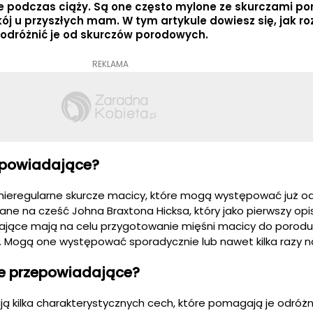
je podczas ciąży. Są one często mylone ze skurczami p
j u przyszłych mam. W tym artykule dowiesz się, jak r
 odróżnić je od skurczów porodowych.
REKLAMA
epowiadające?
nieregularne skurcze macicy, które mogą występować już o
ane na cześć Johna Braxtona Hicksa, który jako pierwszy opi
ające mają na celu przygotowanie mięśni macicy do porodu 
. Mogą one występować sporadycznie lub nawet kilka razy n
ze przepowiadające?
ą kilka charakterystycznych cech, które pomagają je odróżn