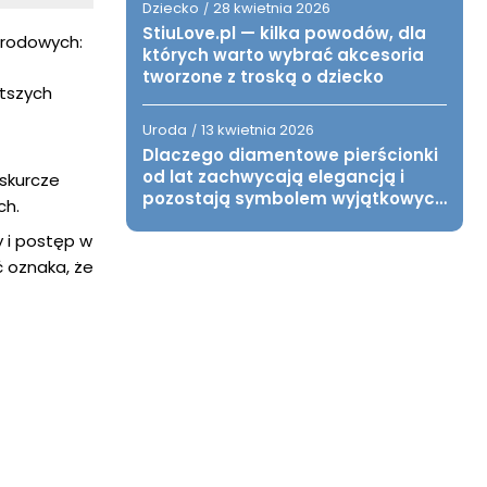
Dziecko
28 kwietnia 2026
/
StiuLove.pl — kilka powodów, dla
orodowych:
których warto wybrać akcesoria
tworzone z troską o dziecko
ótszych
Uroda
13 kwietnia 2026
/
Dlaczego diamentowe pierścionki
od lat zachwycają elegancją i
 skurcze
pozostają symbolem wyjątkowych
ch.
chwil?
 i postęp w
ć oznaka, że