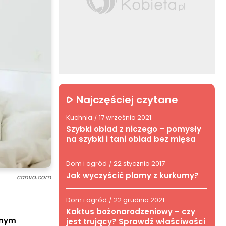
Najczęściej czytane
Kuchnia
17 września 2021
/
Szybki obiad z niczego – pomysły
na szybki i tani obiad bez mięsa
Dom i ogród
22 stycznia 2017
/
Jak wyczyścić plamy z kurkumy?
canva.com
Dom i ogród
22 grudnia 2021
/
Kaktus bożonarodzeniowy – czy
lnym
jest trujący? Sprawdź właściwości