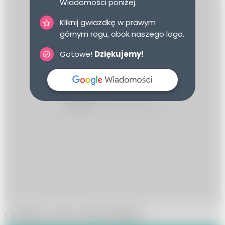
Wiadomości poniżej.
Kliknij gwiazdkę w prawym
górnym rogu, obok naszego logo.
Gotowe!
Dziękujemy!
soczewica
dhal
dhal z soczzewicy