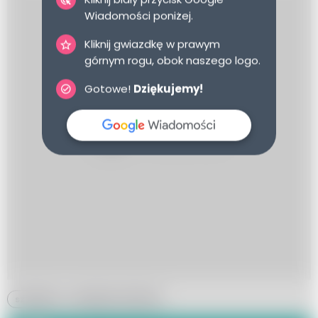
Wiadomości poniżej.
Kliknij gwiazdkę w prawym
górnym rogu, obok naszego logo.
Gotowe!
Dziękujemy!
szampon
szampon w kostce