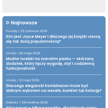
Najnowsze
Porady
23 czerwca 2026
/
Kim jest Joyce Meyer i dlaczego jej książki cieszą
się tak dużą popularnością?
Uroda
26 maja 2026
/
Modne torebki na szerokim pasku — skórzany
dodatek, który łączy wygodę, styl i codzienną
funkcjonalność
Uroda
21 maja 2026
/
Dlaczego elegancki kombinezon może być
dobrym wyborem na wesele, bankiet lub kolację?
Dziecko
28 kwietnia 2026
/
StiuLove.pl — kilka powodów, dla których warto