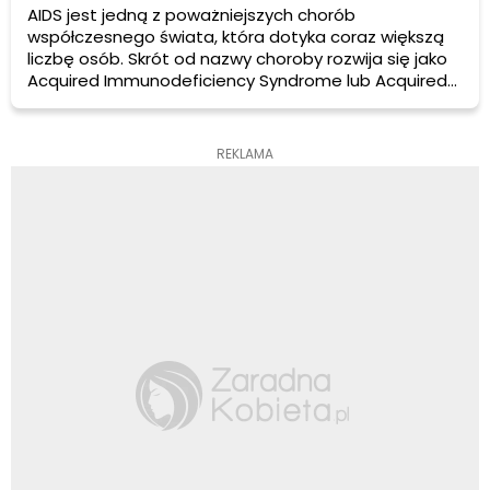
AIDS jest jedną z poważniejszych chorób
współczesnego świata, która dotyka coraz większą
liczbę osób. Skrót od nazwy choroby rozwija się jako
Acquired Immunodeficiency Syndrome lub Acquired
Immune Deficiency Syndrome. Czynnikiem
chorobotwórczym w AIDS jest wirus zespołu nabytego
braku odporności – HIV. Można być nosicielem wirusa
REKLAMA
HIV i jednocześnie nie chorować na AIDS.