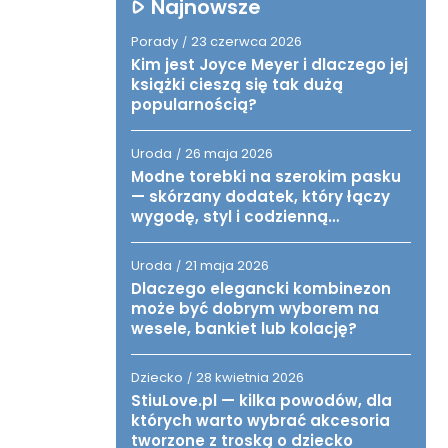
Najnowsze
Porady
23 czerwca 2026
/
Kim jest Joyce Meyer i dlaczego jej
książki cieszą się tak dużą
popularnością?
Uroda
26 maja 2026
/
Modne torebki na szerokim pasku
— skórzany dodatek, który łączy
wygodę, styl i codzienną
funkcjonalność
Uroda
21 maja 2026
/
Dlaczego elegancki kombinezon
może być dobrym wyborem na
wesele, bankiet lub kolację?
Dziecko
28 kwietnia 2026
/
StiuLove.pl — kilka powodów, dla
których warto wybrać akcesoria
tworzone z troską o dziecko