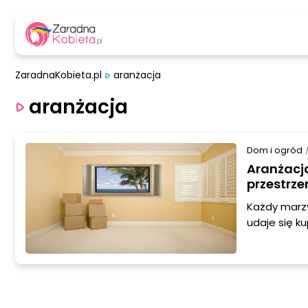
ZaradnaKobieta.pl
aranżacja
aranżacja
Dom i ogród
Aranżacj
przestrze
Każdy marzy 
udaje się k
mieszkają w
potrafi być
mieszkać ja
przestrzeń 