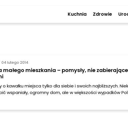
Kuchnia
Zdrowie
Uro
04 lutego 2014
/
a małego mieszkania – pomysły, nie zabierające
ni
o kawałku miejsca tylko dla siebie i swoich najbliższych. Nie
upić wspaniały, ogromny dom, ale w większości wypadków Po
 niewielkich mieszkaniach w blokach lub kamienicach. Brak pr
 bardzo dokuczliwy, dlatego warto wykorzystać każdy metr, 
k najwygodniej. Oto kilka pomysłów jak optymalnie wykorzys
w mieszkaniu.