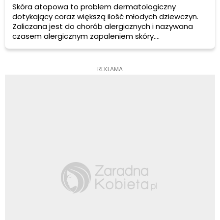
Skóra atopowa to problem dermatologiczny
dotykający coraz większą ilość młodych dziewczyn.
Zaliczana jest do chorób alergicznych i nazywana
czasem alergicznym zapaleniem skóry.
Spowodowana jest przede wszystkim czynnikami
genetycznymi, które powodują nieprawidłową
odpowiedź immunologiczną na dawki antygenów.
REKLAMA