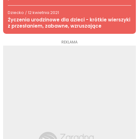
Dziecko
12 kwietnia 2021
/
Życzenia urodzinowe dla dzieci - krótkie wierszyki
z przesłaniem, zabawne, wzruszające
REKLAMA