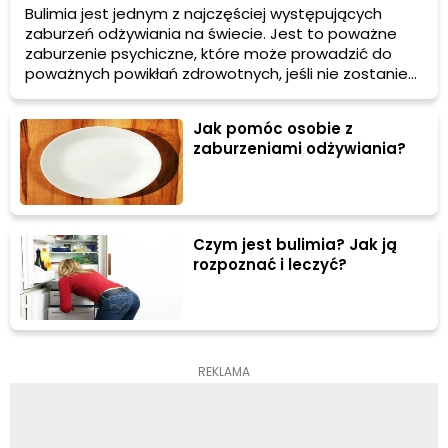
Bulimia jest jednym z najczęściej występujących
zaburzeń odżywiania na świecie. Jest to poważne
zaburzenie psychiczne, które może prowadzić do
poważnych powikłań zdrowotnych, jeśli nie zostanie
odpowiednio leczone. W przypadku bulimii osoba
często doświadcza napadów objadania się, po
Jak pomóc osobie z
których stosuje różne metody kompensacyjne, takie
zaburzeniami odżywiania?
jak wymioty, nadmierne ćwiczenia fizyczne lub
stosowanie środków przeczyszczających.
Czym jest bulimia? Jak ją
rozpoznać i leczyć?
REKLAMA