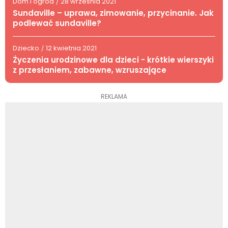
Dom i ogród
28 września 2021
/
Sundaville – uprawa, zimowanie, przycinanie. Jak
podlewać sundaville?
Dziecko
12 kwietnia 2021
/
Życzenia urodzinowe dla dzieci - krótkie wierszyki
z przesłaniem, zabawne, wzruszające
REKLAMA