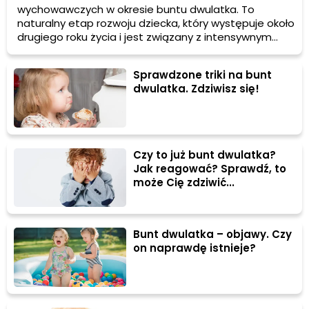
wychowawczych w okresie buntu dwulatka. To
naturalny etap rozwoju dziecka, który występuje około
drugiego roku życia i jest związany z intensywnym
dojrzewaniem zarówno fizycznym, jak i emocjonalnym.
W tym artykule dowiesz się, jak rozpoznać objawy
Sprawdzone triki na bunt
buntu dwulatka, ile on trwa oraz jak sobie poradzić z
dwulatka. Zdziwisz się!
tym wyzwaniem.
Czy to już bunt dwulatka?
Jak reagować? Sprawdź, to
może Cię zdziwić...
Bunt dwulatka – objawy. Czy
on naprawdę istnieje?