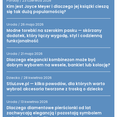
Porady
23 czerwca 2026
/
Kim jest Joyce Meyer i dlaczego jej książki cieszą
się tak dużą popularnością?
Uroda
26 maja 2026
/
Modne torebki na szerokim pasku — skórzany
dodatek, który łączy wygodę, styl i codzienną
funkcjonalność
Uroda
21 maja 2026
/
Dlaczego elegancki kombinezon może być
dobrym wyborem na wesele, bankiet lub kolację?
Dziecko
28 kwietnia 2026
/
StiuLove.pl — kilka powodów, dla których warto
wybrać akcesoria tworzone z troską o dziecko
Uroda
13 kwietnia 2026
/
Dlaczego diamentowe pierścionki od lat
zachwycają elegancją i pozostają symbolem