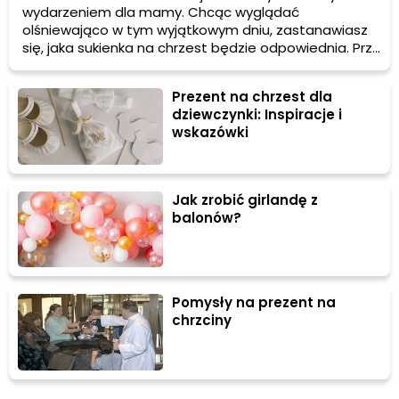
wydarzeniem dla mamy. Chcąc wyglądać
olśniewająco w tym wyjątkowym dniu, zastanawiasz
się, jaka sukienka na chrzest będzie odpowiednia. Przy
wyborze stroju na tę okazję, warto wziąć pod uwagę
kilka istotnych czynników, aby czuć się komfortowo i
Prezent na chrzest dla
elegancko jednocześnie.
dziewczynki: Inspiracje i
wskazówki
Jak zrobić girlandę z
balonów?
Pomysły na prezent na
chrzciny