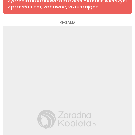
Życzenia urodzinowe dla dzieci - krótkie wierszyki
z przesłaniem, zabawne, wzruszające
REKLAMA