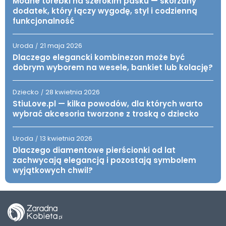
Modne torebki na szerokim pasku — skórzany
dodatek, który łączy wygodę, styl i codzienną
funkcjonalność
Uroda
21 maja 2026
/
Dlaczego elegancki kombinezon może być
dobrym wyborem na wesele, bankiet lub kolację?
Dziecko
28 kwietnia 2026
/
StiuLove.pl — kilka powodów, dla których warto
wybrać akcesoria tworzone z troską o dziecko
Uroda
13 kwietnia 2026
/
Dlaczego diamentowe pierścionki od lat
zachwycają elegancją i pozostają symbolem
wyjątkowych chwil?