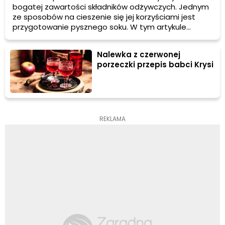
bogatej zawartości składników odżywczych. Jednym
ze sposobów na cieszenie się jej korzyściami jest
przygotowanie pysznego soku. W tym artykule
dowiesz się, jak zrobić sok z czerwonej porzeczki, jakie
ma właściwości zdrowotne i jak go najlepiej podawać.
Nalewka z czerwonej
Znajdziesz również przydatne porady dotyczące tego
porzeczki przepis babci Krysi
popularnego napoju.
REKLAMA