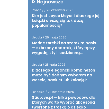
Najnowsze
Porady
23 czerwca 2026
/
Kim jest Joyce Meyer i dlaczego jej
książki cieszą się tak dużą
popularnością?
Uroda
26 maja 2026
/
Modne torebki na szerokim pasku
— skórzany dodatek, który łączy
wygodę, styl i codzienną
funkcjonalność
Uroda
21 maja 2026
/
Dlaczego elegancki kombinezon
może być dobrym wyborem na
wesele, bankiet lub kolację?
Dziecko
28 kwietnia 2026
/
StiuLove.pl — kilka powodów, dla
których warto wybrać akcesoria
tworzone z troską o dziecko