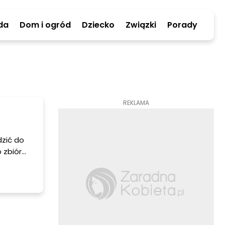
da
Dom i ogród
Dziecko
Związki
Porady
REKLAMA
zić do
 zbiór
rzez
iem
iczne
do