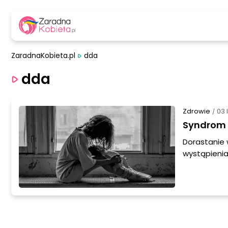
ZaradnaKobieta.pl
dda
dda
Zdrowie
03 
/
Syndrom 
Dorastanie
wystąpienia
cech i zach
dzieci w ro
alkoholowym.
mechanizmy 
trudności w