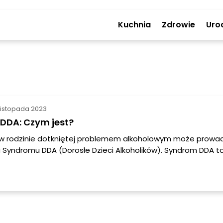
Kuchnia
Zdrowie
Uro
listopada 2023
DDA: Czym jest?
 w rodzinie dotkniętej problemem alkoholowym może prowad
 Syndromu DDA (Dorosłe Dzieci Alkoholików). Syndrom DDA to
owań, które wynikają z traumy i trudności doświadczanych p
dzinach, w których jedno lub oba rodziców zmaga się z nałog
 Dzieci te, aby przetrwać w takiej sytuacji, rozwijają specyf
obronne, które w późniejszym życiu mogą przyczyniać się 
 funkcjonowaniu i budowaniu zdrowych relacj