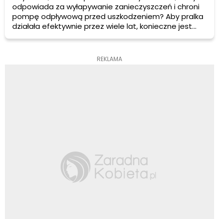
odpowiada za wyłapywanie zanieczyszczeń i chroni
pompę odpływową przed uszkodzeniem? Aby pralka
działała efektywnie przez wiele lat, konieczne jest
regularne czyszczenie filtra. W tym artykule dowiesz
się, jak wyczyścić filtr w pralce i utrzymać go w
dobrym stanie.
REKLAMA