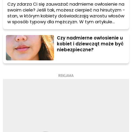
Czy zdarza Ci się zauważać nadmierne owłosienie na
swoim ciele? Jeśli tak, możesz cierpieć na hirsutyzm -
stan, w którym kobiety doświadczają wzrostu włosów
w sposób typowy dla mężczyzn. W tym artykule
omówimy przyczyny, objawy i różne metody depilacji,
które mogą pomóc Ci w radzeniu sobie z tym
Czy nadmierne owłosienie u
problemem.
kobiet i dziewcząt może być
niebezpieczne?
REKLAMA