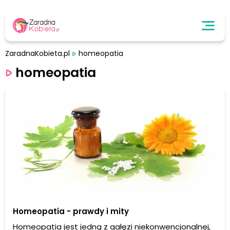
ZaradnaKobieta.pl
homeopatia
homeopatia
Homeopatia - prawdy i mity
Homeopatia jest jedną z gałęzi niekonwencjonalnej,