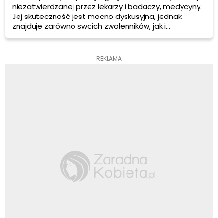
niezatwierdzanej przez lekarzy i badaczy, medycyny.
Jej skuteczność jest mocno dyskusyjna, jednak
znajduje zarówno swoich zwolenników, jak i
przeciwników. Obie grupy zaciekle walczą
argumentując swoje stanowiska coraz nowszymi
odkryciami lub doświadczeniami oraz opisem
REKLAMA
dokładnych przypadków.