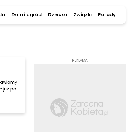
da
Dom i ogród
Dziecko
Związki
Porady
REKLAMA
stawiamy
ć już po