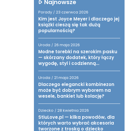
Najnowsze
Porady
23 czerwca 2026
/
Kim jest Joyce Meyer i dlaczego jej
książki cieszą się tak dużą
popularnością?
Uroda
26 maja 2026
/
Modne torebki na szerokim pasku
— skórzany dodatek, który łączy
wygodę, styl i codzienną
funkcjonalność
Uroda
21 maja 2026
/
Dlaczego elegancki kombinezon
może być dobrym wyborem na
wesele, bankiet lub kolację?
Dziecko
28 kwietnia 2026
/
StiuLove.pl — kilka powodów, dla
których warto wybrać akcesoria
tworzone z troską o dziecko