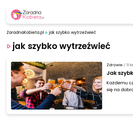
ZaradnaKobieta.pl
jak szybko wytrzeźwieć
jak szybko wytrzeźwieć
Zdrowie
11 
/
Jak szyb
Każdemu cz
się na dobr
fakcie. A by