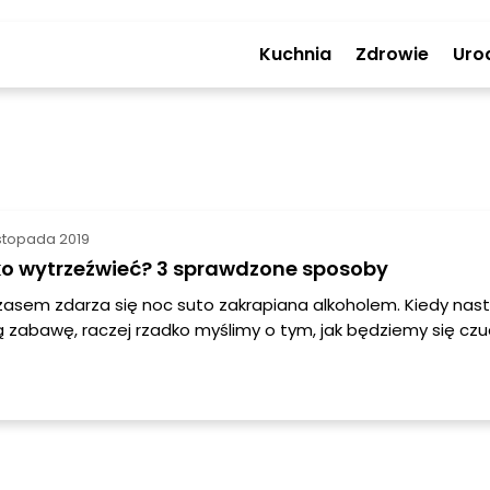
Kuchnia
Zdrowie
Uro
listopada 2019
ko wytrzeźwieć? 3 sprawdzone sposoby
asem zdarza się noc suto zakrapiana alkoholem. Kiedy na
ą zabawę, raczej rzadko myślimy o tym, jak będziemy się czu
wa, że głowa pęka i suszy nas okrutnie.