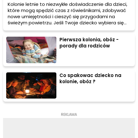
plecaku
Kolonie letnie to niezwykłe doświadczenie dla dzieci,
które mogą spędzić czas z rówieśnikami, zdobywać
nowe umiejętności i cieszyć się przygodami na
świeżym powietrzu. Jeśli Twoje dziecko wybiera się
pierwszy raz na kolonie, prawdopodobnie
zastanawiasz się, jakie rzeczy powinno zabrać ze
Pierwsza kolonia, obóz -
sobą. W tym artykule przedstawiamy listę
porady dla rodziców
niezbędnych przedmiotów.
Co spakowac dziecko na
kolonie, obóz ?
REKLAMA