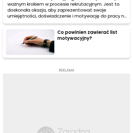
ważnym krokiem w procesie rekrutacyjnym. Jest to
doskonała okazja, aby zaprezentować swoje
umiejętności, doświadczenie i motywację do pracy na
danym stanowisku. W tym artykule dowiesz się, jak
napisać skuteczny list motywacyjny, który przyciągnie
Co powinien zawierać list
uwagę pracodawcy i zwiększy Twoje szanse na
motywacyjny?
zdobycie wymarzonej pracy.
REKLAMA