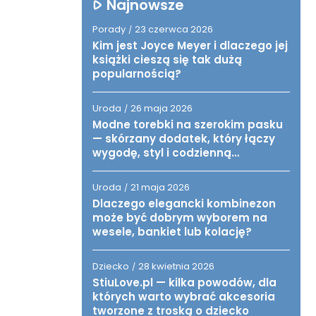
Najnowsze
Porady
23 czerwca 2026
/
Kim jest Joyce Meyer i dlaczego jej
książki cieszą się tak dużą
popularnością?
Uroda
26 maja 2026
/
Modne torebki na szerokim pasku
— skórzany dodatek, który łączy
wygodę, styl i codzienną
funkcjonalność
Uroda
21 maja 2026
/
Dlaczego elegancki kombinezon
może być dobrym wyborem na
wesele, bankiet lub kolację?
Dziecko
28 kwietnia 2026
/
StiuLove.pl — kilka powodów, dla
których warto wybrać akcesoria
tworzone z troską o dziecko