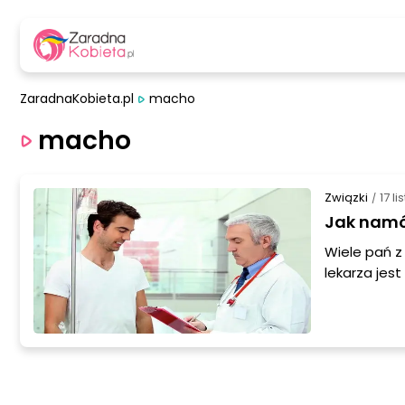
ZaradnaKobieta.pl
macho
macho
Związki
17 l
/
Jak namów
Wiele pań z
lekarza jes
sam musi za
już nieco le
bagatelizow
przekonać d
panów – tyc
słyszeć o s