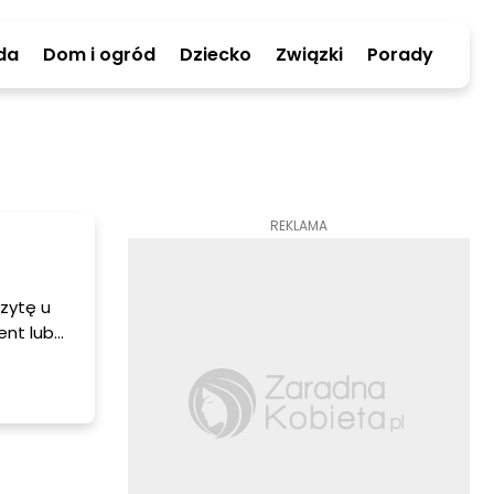
da
Dom i ogród
Dziecko
Związki
Porady
REKLAMA
zytę u
ent lub
 faceci
j
rszych
e nawet