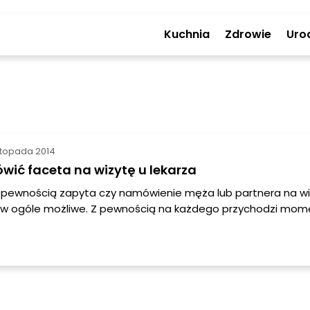
Kuchnia
Zdrowie
Uro
istopada 2014
ić faceta na wizytę u lekarza
 pewnością zapyta czy namówienie męża lub partnera na wi
t w ogóle możliwe. Z pewnością na każdego przychodzi mom
cząć bać się bardziej choroby niżeli samego medyka. Młodsi
piej zdają sobie sprawę z konsekwencji jakie niesie za sobą
anie niektórych dolegliwości i bywa że można ich skutecznie
o wizyty w przychodni. Jednak zwróćcie uwagę na nieco sta
h dojrzałych i w podeszłym wieku. Większość z nich nie chc
amej wizycie a co dopiero o wykonaniu badania.