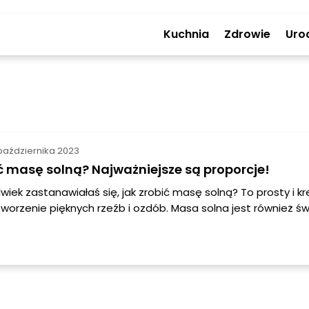
Kuchnia
Zdrowie
Uro
października 2023
ć masę solną? Najważniejsze są proporcje!
lwiek zastanawiałaś się, jak zrobić masę solną? To prosty i k
worzenie pięknych rzeźb i ozdób. Masa solna jest również ś
 prezent dla bliskich. W tym artykule podzielimy się z Tobą
a masę solną oraz kilkoma wskazówkami, jak ją wykorzystać
ię na kreatywną przygodę!