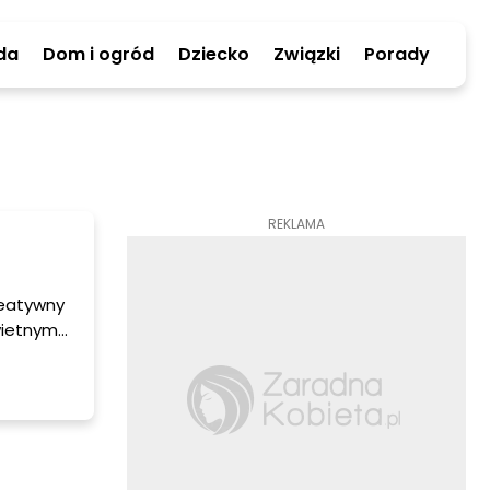
da
Dom i ogród
Dziecko
Związki
Porady
REKLAMA
reatywny
wietnym
.