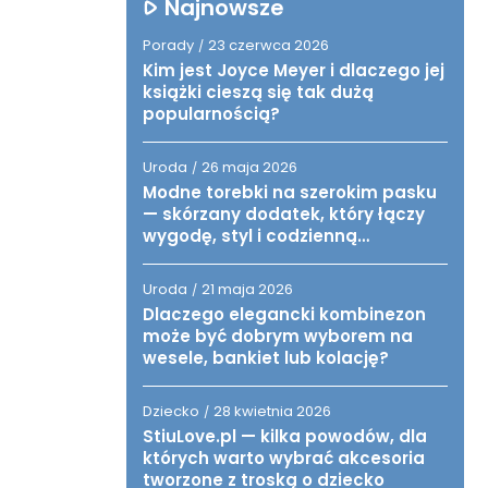
Najnowsze
Porady
23 czerwca 2026
/
Kim jest Joyce Meyer i dlaczego jej
książki cieszą się tak dużą
popularnością?
Uroda
26 maja 2026
/
Modne torebki na szerokim pasku
— skórzany dodatek, który łączy
wygodę, styl i codzienną
funkcjonalność
Uroda
21 maja 2026
/
Dlaczego elegancki kombinezon
może być dobrym wyborem na
wesele, bankiet lub kolację?
Dziecko
28 kwietnia 2026
/
StiuLove.pl — kilka powodów, dla
których warto wybrać akcesoria
tworzone z troską o dziecko