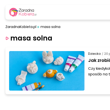
ZaradnaKobieta.pl
masa solna
masa solna
Dziecko
20 
/
Jak zrobi
Czy kiedyko
sposób na t
pomysłem na
przepisem n
Przygotuj s