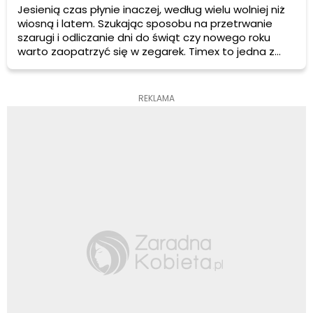
Jesienią czas płynie inaczej, według wielu wolniej niż
wiosną i latem. Szukając sposobu na przetrwanie
szarugi i odliczanie dni do świąt czy nowego roku
warto zaopatrzyć się w zegarek. Timex to jedna z
propozycji, która szczególnie spodoba się kobietom.
Produkty tej marki są projektowane z myślą o paniach
stylowych, które na równi z designem cenią sobie
REKLAMA
funkcjonalność i komfort noszenia dodatków.