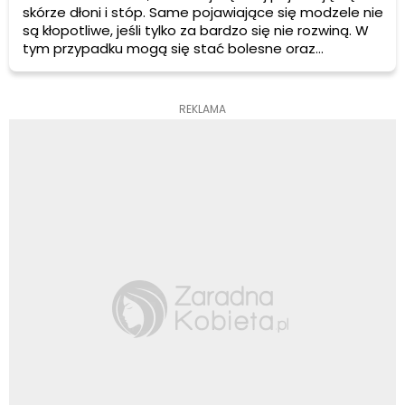
skórze dłoni i stóp. Same pojawiające się modzele nie
są kłopotliwe, jeśli tylko za bardzo się nie rozwiną. W
tym przypadku mogą się stać bolesne oraz
powodować infekcje. Z tego względu warto pomyśleć
o ich leczeniu znacznie wcześniej, zanim jeszcze
wystąpią pierwsze objawy.
REKLAMA