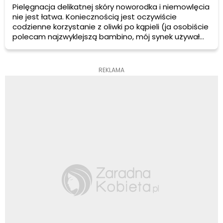
Pielęgnacja delikatnej skóry noworodka i niemowlęcia
nie jest łatwa. Koniecznością jest oczywiście
codzienne korzystanie z oliwki po kąpieli (ja osobiście
polecam najzwyklejszą bambino, mój synek używał
tylko tej i skórę miał śliczną, zaś moje koleżanki
używały innych znanych firm i czasem zdarzały się
uczulenia i zaczerwienienia na skórze).
REKLAMA