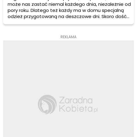
może nas zastać niemal każdego dnia, niezależnie od
pory roku. Dlatego też każdy ma w domu specjalną
odzież przygotowaną na deszczowe dni. Skoro dość
często przychodzi nam korzystać z parasoli, kurtek,
peleryn czy kaloszy warto zadbać, aby były one w
dobrym stanie i zawsze gotowe do użytku.
REKLAMA