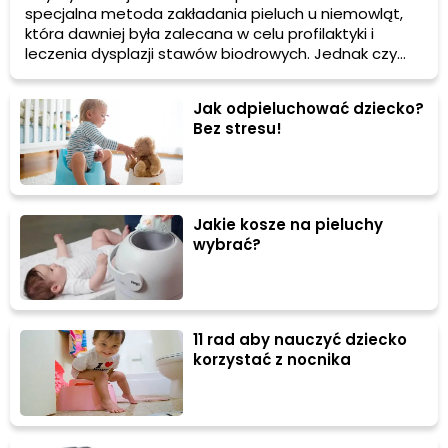
specjalna metoda zakładania pieluch u niemowląt,
która dawniej była zalecana w celu profilaktyki i
leczenia dysplazji stawów biodrowych. Jednak czy
nadal jest to skuteczna praktyka? Przeczytaj ten
artykuł, aby dowiedzieć się więcej o szerokim
Jak odpieluchować dziecko?
pieluchowaniu i o tym, czy warto je stosować u
Bez stresu!
Twojego dziecka.
Jakie kosze na pieluchy
wybrać?
11 rad aby nauczyć dziecko
korzystać z nocnika