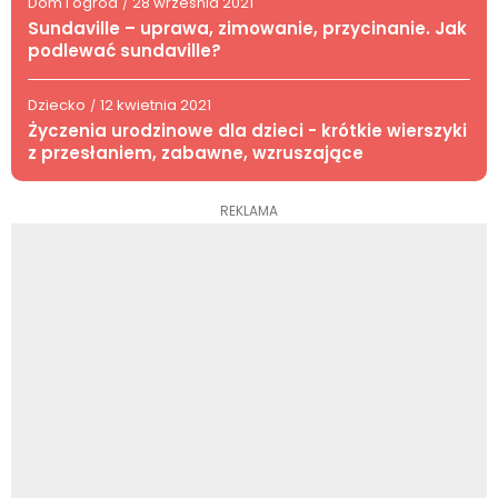
Dom i ogród
28 września 2021
/
Sundaville – uprawa, zimowanie, przycinanie. Jak
podlewać sundaville?
Dziecko
12 kwietnia 2021
/
Życzenia urodzinowe dla dzieci - krótkie wierszyki
z przesłaniem, zabawne, wzruszające
REKLAMA