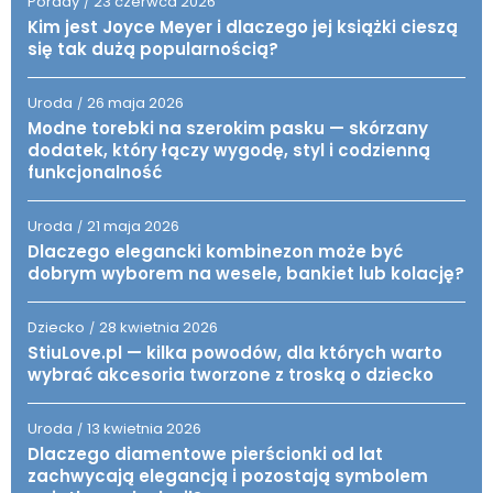
Porady
23 czerwca 2026
/
Kim jest Joyce Meyer i dlaczego jej książki cieszą
się tak dużą popularnością?
Uroda
26 maja 2026
/
Modne torebki na szerokim pasku — skórzany
dodatek, który łączy wygodę, styl i codzienną
funkcjonalność
Uroda
21 maja 2026
/
Dlaczego elegancki kombinezon może być
dobrym wyborem na wesele, bankiet lub kolację?
Dziecko
28 kwietnia 2026
/
StiuLove.pl — kilka powodów, dla których warto
wybrać akcesoria tworzone z troską o dziecko
Uroda
13 kwietnia 2026
/
Dlaczego diamentowe pierścionki od lat
zachwycają elegancją i pozostają symbolem