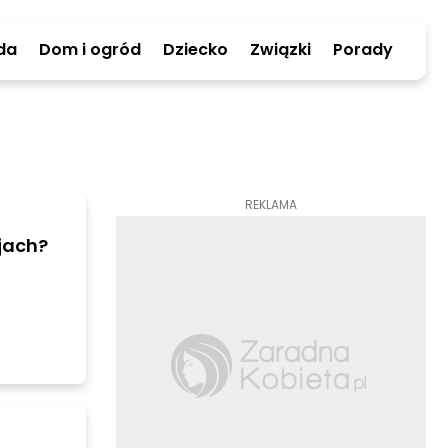
da
Dom i ogród
Dziecko
Związki
Porady
REKLAMA
cjach?
kule
h.