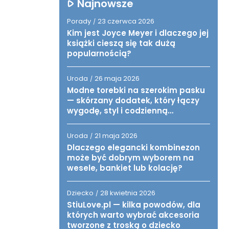
Najnowsze
Porady
23 czerwca 2026
/
Kim jest Joyce Meyer i dlaczego jej
książki cieszą się tak dużą
popularnością?
Uroda
26 maja 2026
/
Modne torebki na szerokim pasku
— skórzany dodatek, który łączy
wygodę, styl i codzienną
funkcjonalność
Uroda
21 maja 2026
/
Dlaczego elegancki kombinezon
może być dobrym wyborem na
wesele, bankiet lub kolację?
Dziecko
28 kwietnia 2026
/
StiuLove.pl — kilka powodów, dla
których warto wybrać akcesoria
tworzone z troską o dziecko