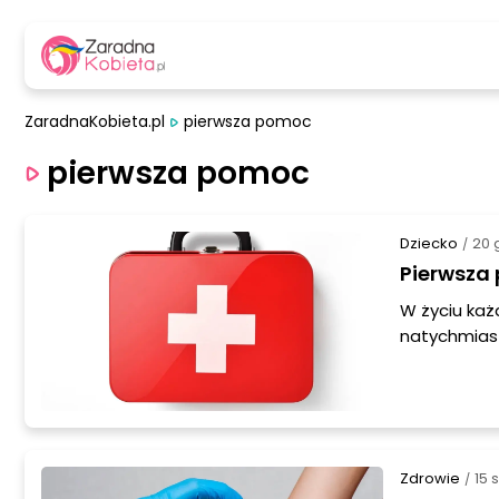
ZaradnaKobieta.pl
pierwsza pomoc
pierwsza pomoc
Dziecko
20 
/
Pierwsza 
W życiu każ
natychmias
podstawowe 
dowiesz się
Zdrowie
15 
/