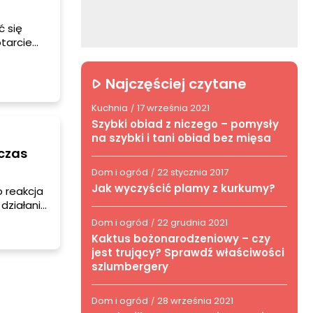
ć się
otarcie
e i
e środki
Najczęściej czytane
Kuchnia
17 września 2021
/
Szybki obiad z niczego – pomysły
na szybki i tani obiad bez mięsa
czas
Dom i ogród
22 stycznia 2017
/
Jak wyczyścić plamy z kurkumy?
 reakcja
działaniu
ała
Dom i ogród
22 grudnia 2021
/
Kaktus bożonarodzeniowy – czy
aj
jest trujący? Sprawdź właściwości
móc sobie
szlumbergery
Dom i ogród
28 września 2021
/