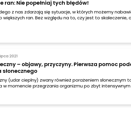
 ran: Nie popełniaj tych błędów!
dego z nas zdarzają się sytuacje, w których możemy nabawi
 większych ran. Bez względu na to, czy jest to skaleczenie, 
 rana, ważne jest, aby odpowiednio zadbać o jej oczyszczeni
 tym artykule dowiesz się, jak prawidłowo odkazić rany i jaki
są najskuteczniejsze.
lipca 2021
neczny – objawy, przyczyny. Pierwsza pomoc pod
a słonecznego
zny (udar cieplny) zwany również porażeniem słonecznym to
a w momencie przegrzania organizmu po zbyt intensywnym 
onecznych. Dochodzi do niego zazwyczaj gdy temperatura ci
40 stopni C. Z powodu powstałych zaburzeń pracy ośrodka
cji nie może zostać zredukowana w naturalny sposób. Pozn
jawy udaru słonecznego i zobacz, w jaki sposób możesz po
ajbliższym.