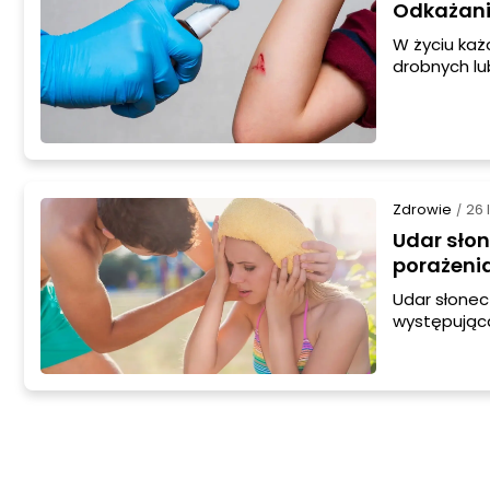
Odkażanie
W życiu każ
drobnych lub
czy głębsza
odkażenie. W
odkażające 
Zdrowie
26 
/
Udar sło
porażeni
Udar słonec
występując
promieni sł
przekracza 
termoregula
pierwsze ob
lub swoim n