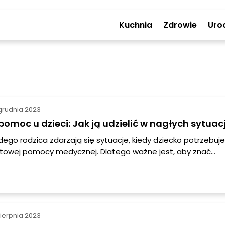
Kuchnia
Zdrowie
Uro
grudnia 2023
pomoc u dzieci: Jak ją udzielić w nagłych sytua
dego rodzica zdarzają się sytuacje, kiedy dziecko potrzebuje
towej pomocy medycznej. Dlatego ważne jest, aby znać
zasady pierwszej pomocy udzielanej dzieciom. W tym arty
, jak szybko i skutecznie udzielić pomocy w nagłych sytuacjac
sierpnia 2023