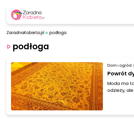
ZaradnaKobieta.pl
podłoga
podłoga
Dom i ogród
Powrót 
Moda ma to 
odzieży, al
były omijane
terakota. J
pompą.