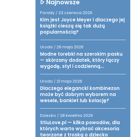
Najnowsze
Porady
23 czerwca 2026
/
Kim jest Joyce Meyer i dlaczego jej
książki cieszą się tak dużą
popularnością?
Uroda
26 maja 2026
/
Modne torebki na szerokim pasku
— skórzany dodatek, który łączy
wygodę, styl i codzienną
funkcjonalność
Uroda
21 maja 2026
/
Dlaczego elegancki kombinezon
może być dobrym wyborem na
wesele, bankiet lub kolację?
Dziecko
28 kwietnia 2026
/
StiuLove.pl — kilka powodów, dla
których warto wybrać akcesoria
tworzone z troską o dziecko