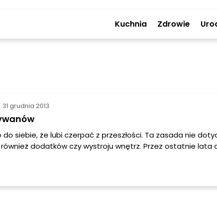
Kuchnia
Zdrowie
Uro
31 grudnia 2013
/
dywanów
do siebie, że lubi czerpać z przeszłości. Ta zasada nie dotyc
e również dodatków czy wystroju wnętrz. Przez ostatnie lata
 szerokim łukiem, a ich miejsce zajmował czysty parkiet, des
ednak dziś wracają do łask i do naszych mieszkań wchodzą z 