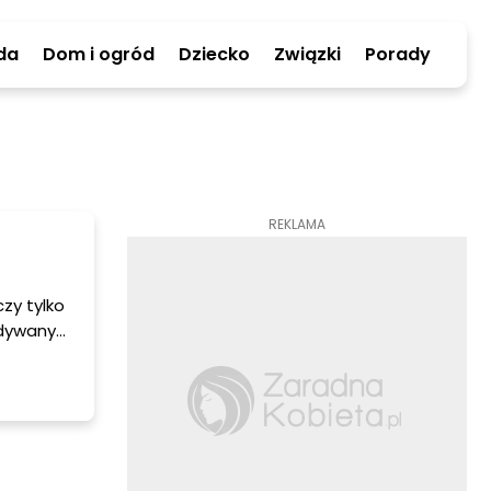
da
Dom i ogród
Dziecko
Związki
Porady
REKLAMA
zy tylko
 dywany
ki czy
wielką