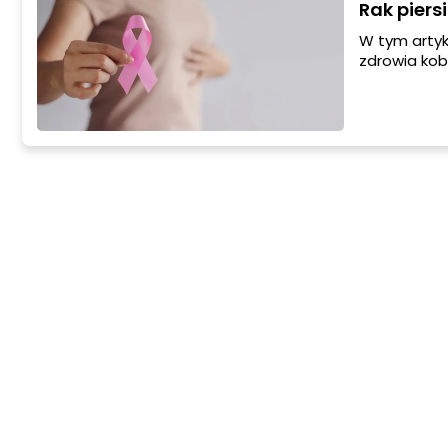
Rak piers
W tym artyk
zdrowia kobi
nowotworów 
rokowania or