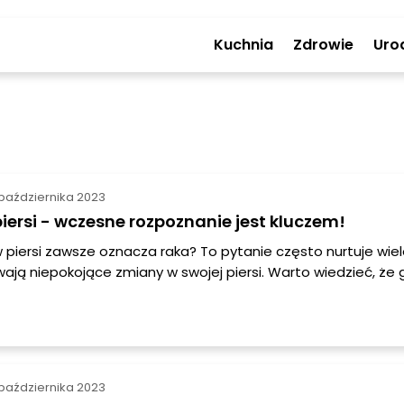
Kuchnia
Zdrowie
Uro
października 2023
iersi - wczesne rozpoznanie jest kluczem!
 piersi zawsze oznacza raka? To pytanie często nurtuje wiel
wają niepokojące zmiany w swojej piersi. Warto wiedzieć, że
 mieć różne przyczyny, nie zawsze związane z nowotworem.
ówimy różne rodzaje guzków w piersi oraz przeprowadzane
ne, które pomogą ustalić ich charakter.
października 2023