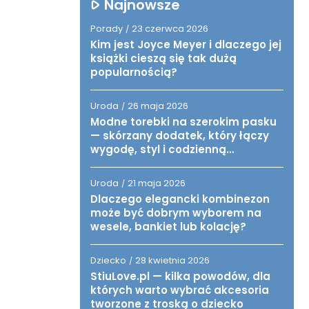
Najnowsze
Porady
23 czerwca 2026
/
Kim jest Joyce Meyer i dlaczego jej
książki cieszą się tak dużą
popularnością?
Uroda
26 maja 2026
/
Modne torebki na szerokim pasku
— skórzany dodatek, który łączy
wygodę, styl i codzienną
funkcjonalność
Uroda
21 maja 2026
/
Dlaczego elegancki kombinezon
może być dobrym wyborem na
wesele, bankiet lub kolację?
Dziecko
28 kwietnia 2026
/
StiuLove.pl — kilka powodów, dla
których warto wybrać akcesoria
tworzone z troską o dziecko