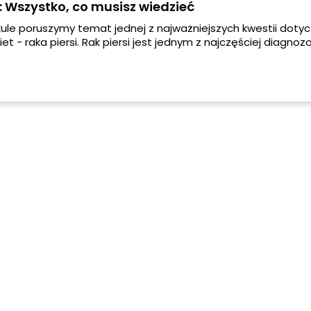
i: Wszystko, co musisz wiedzieć
ule poruszymy temat jednej z najważniejszych kwestii doty
et - raka piersi. Rak piersi jest jednym z najczęściej diagn
u kobiet na całym świecie. W tym artykule omówimy objaw
az odpowiemy na pytanie, czy rak piersi boli.