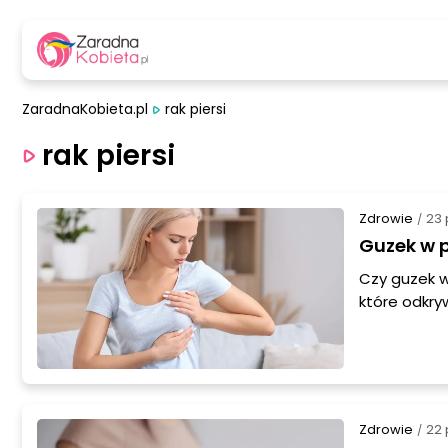
ZaradnaKobieta.pl
rak piersi
rak piersi
Zdrowie
23 
/
Guzek w p
Czy guzek w
które odkry
piersi może
artykule om
diagnostycz
Zdrowie
22 
/