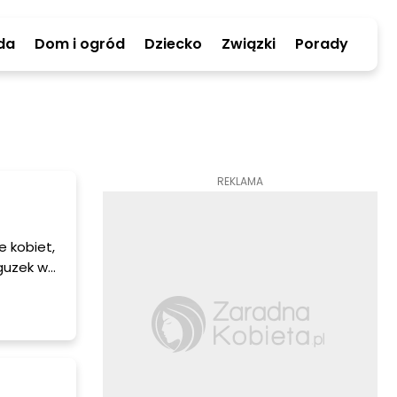
da
Dom i ogród
Dziecko
Związki
Porady
REKLAMA
e kobiet,
 guzek w
 W tym
 badania