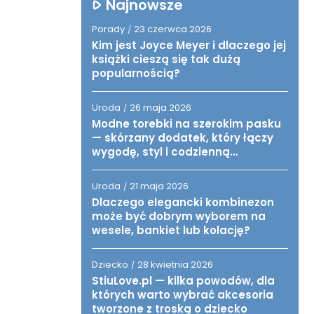
Najnowsze
Porady
23 czerwca 2026
/
Kim jest Joyce Meyer i dlaczego jej
książki cieszą się tak dużą
popularnością?
Uroda
26 maja 2026
/
Modne torebki na szerokim pasku
— skórzany dodatek, który łączy
wygodę, styl i codzienną
funkcjonalność
Uroda
21 maja 2026
/
Dlaczego elegancki kombinezon
może być dobrym wyborem na
wesele, bankiet lub kolację?
Dziecko
28 kwietnia 2026
/
StiuLove.pl — kilka powodów, dla
których warto wybrać akcesoria
tworzone z troską o dziecko