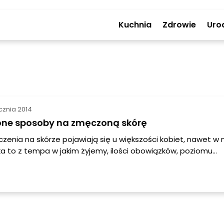
Kuchnia
Zdrowie
Uro
ycznia 2014
ne sposoby na zmęczoną skórę
zenia na skórze pojawiają się u większości kobiet, nawet 
ka to z tempa w jakim żyjemy, ilości obowiązków, poziomu
zeń w miastach, genetyki czy też niewłaściwej pielęgnacji.