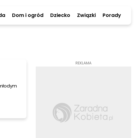
da
Dom i ogród
Dziecko
Związki
Porady
REKLAMA
w młodym