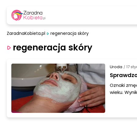
ZaradnaKobieta.pl
regeneracja skóry
regeneracja skóry
Uroda
17 st
/
Sprawdzo
Oznaki zmęc
wieku. Wyni
zanieczyszc