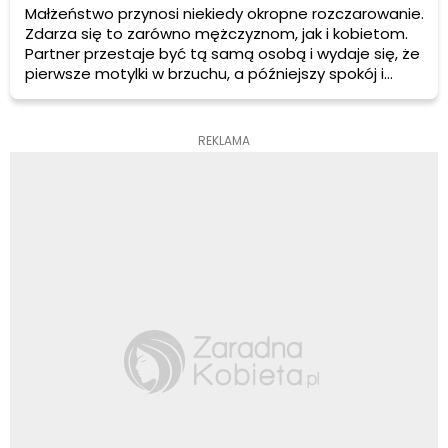
Małżeństwo przynosi niekiedy okropne rozczarowanie.
Zdarza się to zarówno mężczyznom, jak i kobietom.
Partner przestaje być tą samą osobą i wydaje się, że
pierwsze motylki w brzuchu, a późniejszy spokój i
radość z bycia ze sobą – nie powrócą już nigdy.
Rozczarowanie takie często wyśmiewane jest w wielu
kawałach, które mówią o pięknej pannie młodej przed
REKLAMA
ślubem, a grubej, brzydkiej i niedbającej o siebie
kobiecie po ślubie. Czy jest w tym ziarnko prawdy?