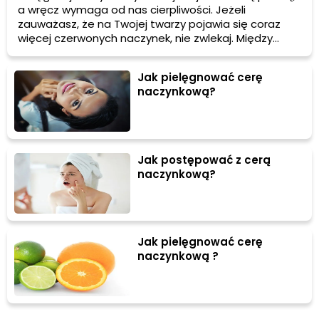
a wręcz wymaga od nas cierpliwości. Jeżeli
zauważasz, że na Twojej twarzy pojawia się coraz
więcej czerwonych naczynek, nie zwlekaj. Między
innymi dowiedz się, jak postępować z tym rodzajem
cery, jak ją pielęgnować, na co uważać i jaką dietę
Jak pielęgnować cerę
stosować.
naczynkową?
Jak postępować z cerą
naczynkową?
Jak pielęgnować cerę
naczynkową ?