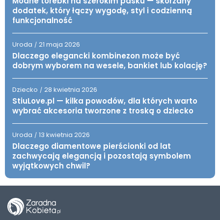
Modne torebki na szerokim pasku — skórzany
dodatek, który łączy wygodę, styl i codzienną
funkcjonalność
Uroda
21 maja 2026
/
Dlaczego elegancki kombinezon może być
dobrym wyborem na wesele, bankiet lub kolację?
Dziecko
28 kwietnia 2026
/
StiuLove.pl — kilka powodów, dla których warto
wybrać akcesoria tworzone z troską o dziecko
Uroda
13 kwietnia 2026
/
Dlaczego diamentowe pierścionki od lat
zachwycają elegancją i pozostają symbolem
wyjątkowych chwil?