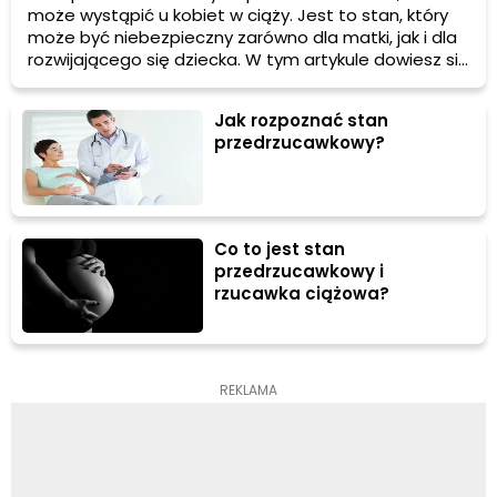
może wystąpić u kobiet w ciąży. Jest to stan, który
może być niebezpieczny zarówno dla matki, jak i dla
rozwijającego się dziecka. W tym artykule dowiesz się,
jakie są objawy stanu przedrzucawkowego, jakie są
zagrożenia z nim związane oraz jak dbać o zdrowie w
Jak rozpoznać stan
ciąży, aby zmniejszyć ryzyko jego wystąpienia.
przedrzucawkowy?
Co to jest stan
przedrzucawkowy i
rzucawka ciążowa?
REKLAMA