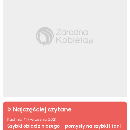
Najczęściej czytane
Kuchnia
17 września 2021
/
Szybki obiad z niczego – pomysły na szybki i tani