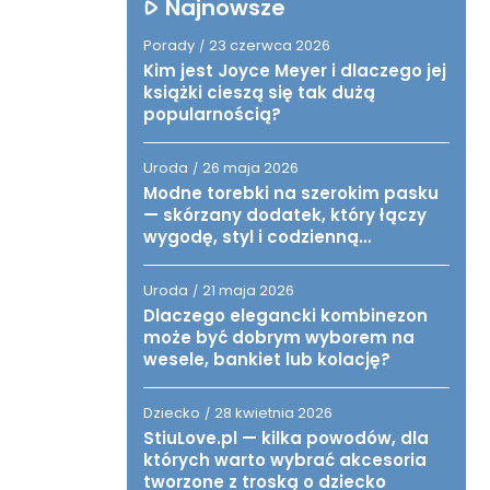
Najnowsze
Porady
23 czerwca 2026
/
Kim jest Joyce Meyer i dlaczego jej
książki cieszą się tak dużą
popularnością?
Uroda
26 maja 2026
/
Modne torebki na szerokim pasku
— skórzany dodatek, który łączy
wygodę, styl i codzienną
funkcjonalność
Uroda
21 maja 2026
/
Dlaczego elegancki kombinezon
może być dobrym wyborem na
wesele, bankiet lub kolację?
Dziecko
28 kwietnia 2026
/
StiuLove.pl — kilka powodów, dla
których warto wybrać akcesoria
tworzone z troską o dziecko