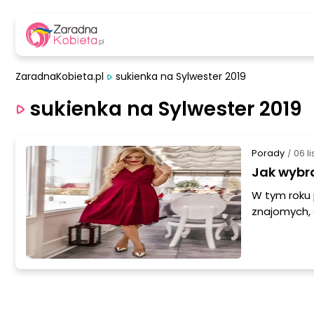
ZaradnaKobieta.pl
sukienka na Sylwester 2019
sukienka na Sylwester 2019
Porady
06 l
/
Jak wybra
W tym roku
znajomych, 
może wykwin
ten szczegó
sukience po
wyglądać wy