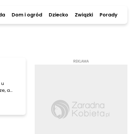
da
Dom i ogród
Dziecko
Związki
Porady
REKLAMA
 u
ze, a
pędzać
dziennej
hcemy