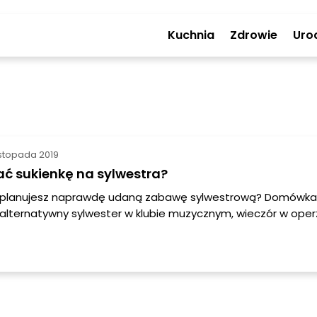
Kuchnia
Zdrowie
Uro
istopada 2019
ć sukienkę na sylwestra?
 planujesz naprawdę udaną zabawę sylwestrową? Domówka
alternatywny sylwester w klubie muzycznym, wieczór w oper
tny bal sylwestrowy? Niezależnie od tego, jak będziemy s
lny wieczór, taka powinna też być nasza stylizacja. W nieco
czujemy się elegancko i stylowo. W sylwestrowy wieczór c
jątkowo - wybierzmy więc sukienkę idealną właśnie dla nas!