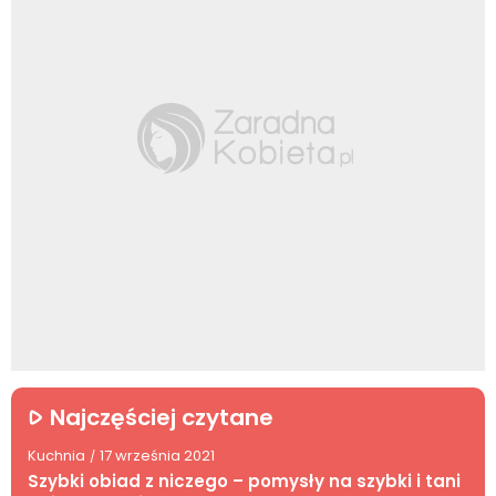
Najczęściej czytane
Kuchnia
17 września 2021
/
Szybki obiad z niczego – pomysły na szybki i tani