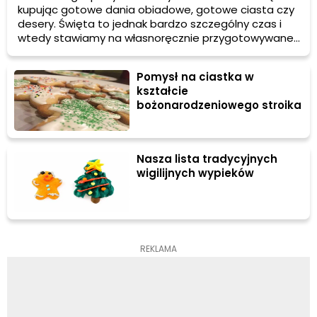
kupując gotowe dania obiadowe, gotowe ciasta czy
desery. Święta to jednak bardzo szczególny czas i
wtedy stawiamy na własnoręcznie przygotowywane
potrawy. Niestety zawsze wtedy, gdy pragniemy by
wszystko wyszło jak najlepiej zdarzają się wielkie
Pomysł na ciastka w
wpadki. Dziś podpowiemy co zrobić, aby świąteczne
kształcie
wypieki się udały.
bożonarodzeniowego stroika
Nasza lista tradycyjnych
wigilijnych wypieków
REKLAMA