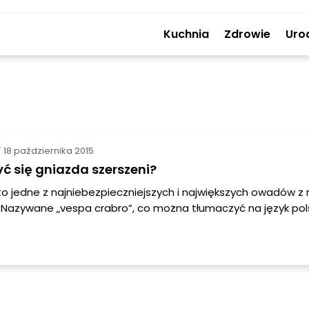
Kuchnia
Zdrowie
Uro
18 października 2015
/
ć się gniazda szerszeni?
to jedne z najniebezpieczniejszych i największych owadów z 
Nazywane „vespa crabro”, co można tłumaczyć na język polsk
roźny”. Sama nazwa tych owadów mówi wiele za siebie. W P
st owadem pospolitym. Występuje praktycznie w każdym mie
eństwo ze strony szerszeni polega na tym, że żądlą z zasko
 (nie żądlą tylko w chwili zagrożenia, tak jak np. pszczoły). 
dami i owocami.