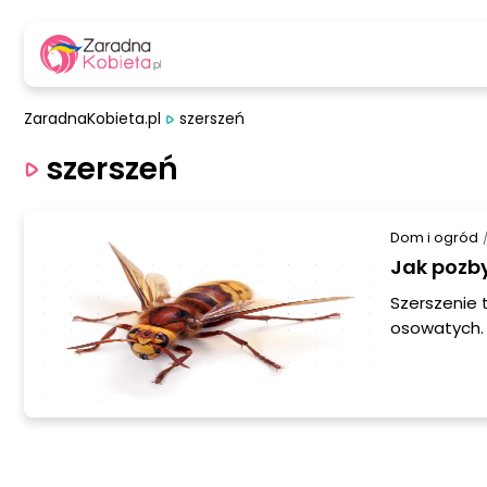
ZaradnaKobieta.pl
szerszeń
szerszeń
Dom i ogród
Jak pozby
Szerszenie 
osowatych. 
„szerszeń g
szerszeń je
Niebezpiecz
są agresywne
innymi owa