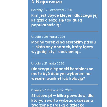
Najnowsze
Porady
23 czerwca 2026
/
Kim jest Joyce Meyer i dlaczego jej
książki cieszą się tak dużą
popularnością?
Uroda
26 maja 2026
/
Modne torebki na szerokim pasku
— skórzany dodatek, który łączy
wygodę, styl i codzienną
funkcjonalność
Uroda
21 maja 2026
/
Dlaczego elegancki kombinezon
może być dobrym wyborem na
wesele, bankiet lub kolację?
Dziecko
28 kwietnia 2026
/
StiuLove.pl — kilka powodów, dla
których warto wybrać akcesoria
tworzone z troską o dziecko