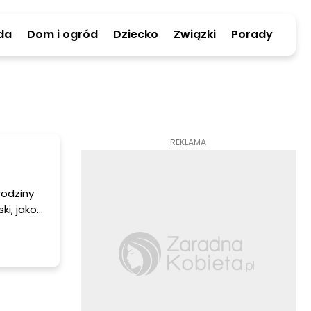
da
Dom i ogród
Dziecko
Związki
Porady
REKLAMA
rodziny
i, jako
olsce
jscu.
czenia,
Żywią się