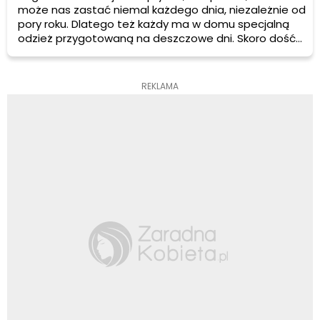
może nas zastać niemal każdego dnia, niezależnie od
pory roku. Dlatego też każdy ma w domu specjalną
odzież przygotowaną na deszczowe dni. Skoro dość
często przychodzi nam korzystać z parasoli, kurtek,
peleryn czy kaloszy warto zadbać, aby były one w
dobrym stanie i zawsze gotowe do użytku.
REKLAMA