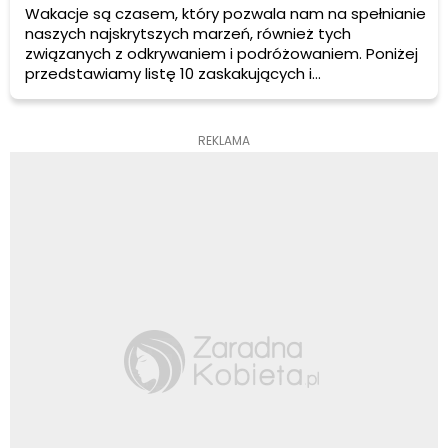
Wakacje są czasem, który pozwala nam na spełnianie
naszych najskrytszych marzeń, również tych
związanych z odkrywaniem i podróżowaniem. Poniżej
przedstawiamy listę 10 zaskakujących i
najpiękniejszych miejsc na świecie. Życzymy sobie i
Wam miłych podróży i sposobności odwiedzenia
chociaż jednego z miejsc na liście!
REKLAMA