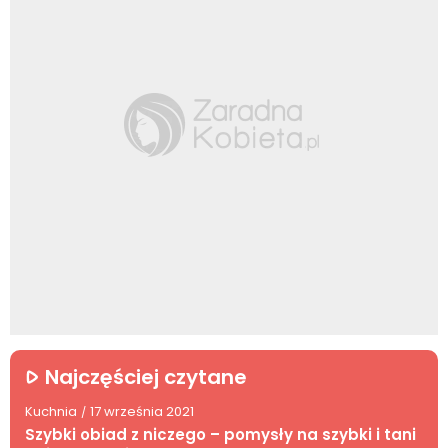
Najczęściej czytane
Kuchnia
17 września 2021
/
Szybki obiad z niczego – pomysły na szybki i tani