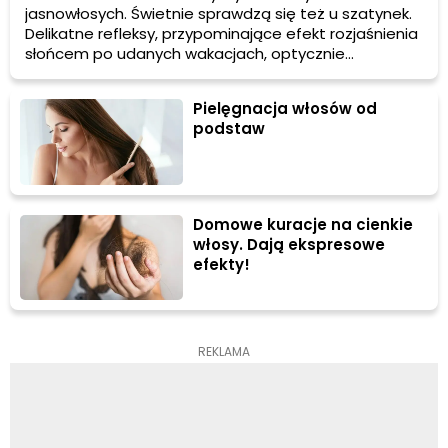
jasnowłosych. Świetnie sprawdzą się też u szatynek.
Delikatne refleksy, przypominające efekt rozjaśnienia
słońcem po udanych wakacjach, optycznie
zagęszczają pasma bez obciążania ich. Sprawdź, jak
wybrać idealny odcień blond pasemek i jak je zrobić
Pielęgnacja włosów od
samodzielnie w domu krok po kroku.
podstaw
Domowe kuracje na cienkie
włosy. Dają ekspresowe
efekty!
REKLAMA