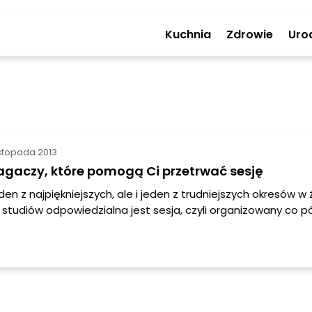
Kuchnia
Zdrowie
Uro
listopada 2013
gaczy, które pomogą Ci przetrwać sesję
den z najpiękniejszych, ale i jeden z trudniejszych okresów w 
 studiów odpowiedzialna jest sesja, czyli organizowany co pó
kich egzaminów i zaliczeń wszystkich przedmiotów, na które s
. Bardzo często jest to nadrabianie zaległości z całego pół
a tygodnie, w czasie których trwają egzaminy. Aby podoła
rto poznać kilka „wspomagaczy”, które ułatwią przetrwać 
ne: