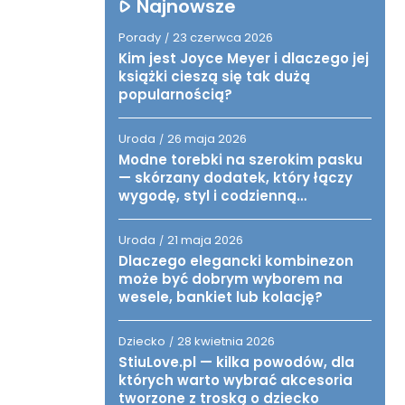
Najnowsze
Porady
23 czerwca 2026
/
Kim jest Joyce Meyer i dlaczego jej
książki cieszą się tak dużą
popularnością?
Uroda
26 maja 2026
/
Modne torebki na szerokim pasku
— skórzany dodatek, który łączy
wygodę, styl i codzienną
funkcjonalność
Uroda
21 maja 2026
/
Dlaczego elegancki kombinezon
może być dobrym wyborem na
wesele, bankiet lub kolację?
Dziecko
28 kwietnia 2026
/
StiuLove.pl — kilka powodów, dla
których warto wybrać akcesoria
tworzone z troską o dziecko