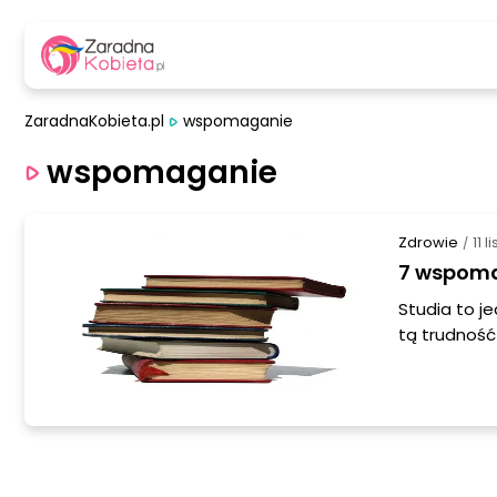
ZaradnaKobieta.pl
wspomaganie
wspomaganie
Zdrowie
11 
/
7 wspoma
Studia to je
tą trudność
zbiór wszel
uczęszczało
zaledwie dw
wyzwaniu wa
sesję. Oto o