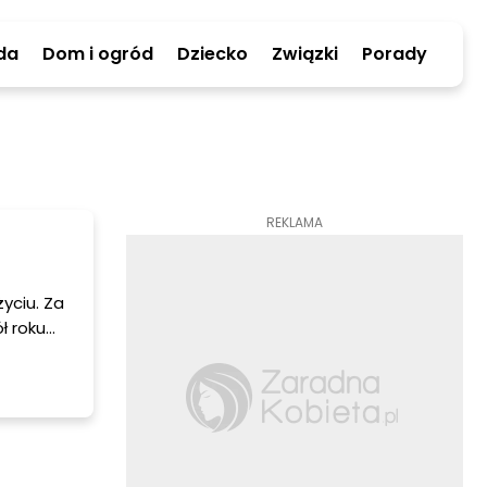
da
Dom i ogród
Dziecko
Związki
Porady
REKLAMA
życiu. Za
ł roku
ię
rocza w
ć temu
każdą