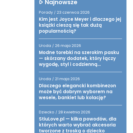
Najnowsze
Porady
23 czerwca 2026
/
Kim jest Joyce Meyer i dlaczego jej
książki cieszą się tak dużą
popularnością?
Uroda
26 maja 2026
/
Modne torebki na szerokim pasku
— skórzany dodatek, który łączy
wygodę, styl i codzienną
funkcjonalność
Uroda
21 maja 2026
/
Dlaczego elegancki kombinezon
może być dobrym wyborem na
wesele, bankiet lub kolację?
Dziecko
28 kwietnia 2026
/
StiuLove.pl — kilka powodów, dla
których warto wybrać akcesoria
tworzone z troską o dziecko