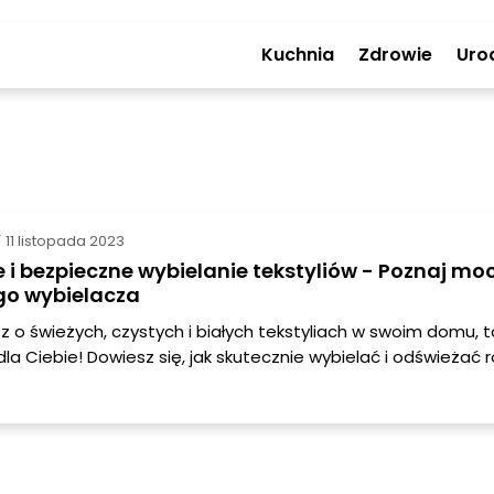
Kuchnia
Zdrowie
Uro
11 listopada 2023
/
 i bezpieczne wybielanie tekstyliów - Poznaj mo
o wybielacza
sz o świeżych, czystych i białych tekstyliach w swoim domu, t
 dla Ciebie! Dowiesz się, jak skutecznie wybielać i odświeżać 
in, korzystając z prostych i naturalnych składników, które m
ni. Gotowe? Zaczynamy!