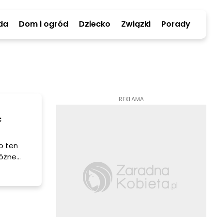
da
Dom i ogród
Dziecko
Związki
Porady
REKLAMA
c
o ten
różne
asz w