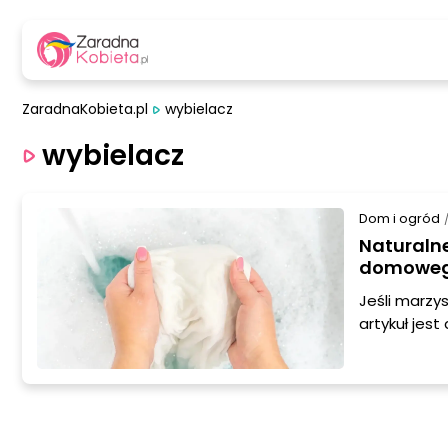
ZaradnaKobieta.pl
wybielacz
wybielacz
Dom i ogród
Naturalne
domoweg
Jeśli marzy
artykuł jest
rodzaje tkan
swojej kuch