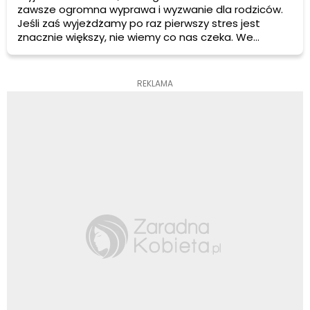
zawsze ogromna wyprawa i wyzwanie dla rodziców.
Jeśli zaś wyjeżdżamy po raz pierwszy stres jest
znacznie większy, nie wiemy co nas czeka. We
własnym domu jesteśmy przygotowani na każdą
ewentualność jakiej wymaga opieka nad szkrabem,
jesteśmy zorganizowani i wszystko jest jasne.
REKLAMA