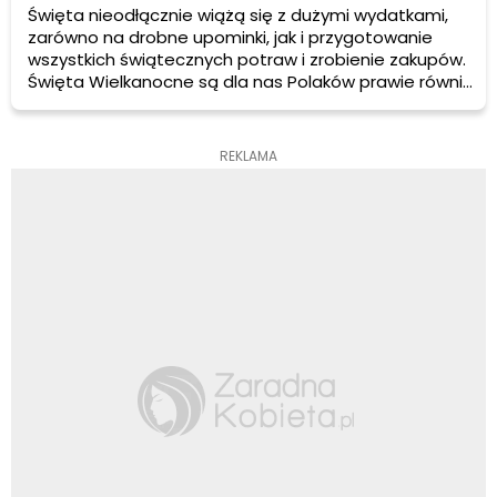
Święta nieodłącznie wiążą się z dużymi wydatkami,
zarówno na drobne upominki, jak i przygotowanie
wszystkich świątecznych potraw i zrobienie zakupów.
Święta Wielkanocne są dla nas Polaków prawie równie
kosztowne, co Boże Narodzenie. Wśród rankingów
firm pożyczkowych na jednym z pierwszych miejsc
przyczyn zaciągania pożyczki są właśnie wydatki
REKLAMA
związane z różnego rodzaju świętami.