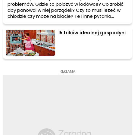
problemów. Gdzie to położyć w lodówce? Co zrobić
aby panował w niej porządek? Czy to musi leżeć w
chłodzie czy może na blacie? Te i inne pytania
niejednokrotnie męczą przede wszystkim
początkujące panie domu. Postaramy się
15 trików idealnej gospodyni
podpowiedzieć co nieco w kwestii przechowywania
naszego jedzenia.
REKLAMA