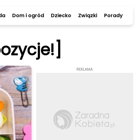
da
Dom i ogród
Dziecko
Związki
Porady
ozycje!]
REKLAMA