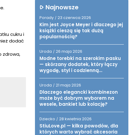
o
Najnowsze
e.
Porady
23 czerwca 2026
/
Kim jest Joyce Meyer i dlaczego jej
książki cieszą się tak dużą
tku cukru i
popularnością?
wnież dodać
Uroda
26 maja 2026
/
ko zdrowa,
Modne torebki na szerokim pasku
— skórzany dodatek, który łączy
wygodę, styl i codzienną
funkcjonalność
Uroda
21 maja 2026
/
Dlaczego elegancki kombinezon
może być dobrym wyborem na
wesele, bankiet lub kolację?
Dziecko
28 kwietnia 2026
/
StiuLove.pl — kilka powodów, dla
których warto wybrać akcesoria