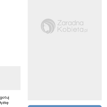
ygotuj
łyżkę