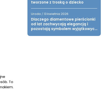
tworzone z troską o dziecko
Uroda
13 kwietnia 2026
/
Dlaczego diamentowe pierścionki
od lat zachwycają elegancją i
pozostają symbolem wyjątkowych
chwil?
jne
osób. To
smakiem.