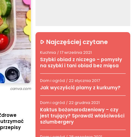
Najczęściej czytane
Kuchnia
17 września 2021
/
Szybki obiad z niczego – pomysły
na szybki i tani obiad bez mięsa
Dom i ogród
22 stycznia 2017
/
Jak wyczyścić plamy z kurkumy?
canva.com
Dom i ogród
22 grudnia 2021
/
Kaktus bożonarodzeniowy – czy
 Zdrowe
jest trujący? Sprawdź właściwości
ą utrzymać
szlumbergery
 przepisy
Dom i ogród
28 września 2021