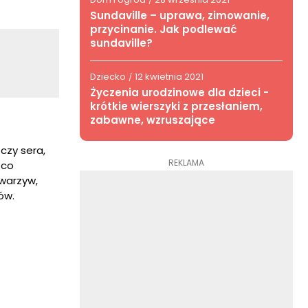
/
Sundaville – uprawa, zimowanie,
przycinanie. Jak podlewać
sundaville?
Dziecko
12 kwietnia 2021
/
Życzenia urodzinowe dla dzieci -
krótkie wierszyki z przesłaniem,
zabawne, wzruszające
czy sera,
REKLAMA
 co
 warzyw,
ów.