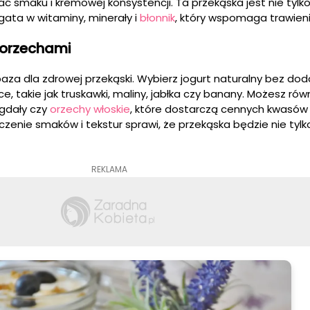
 smaku i kremowej konsystencji. Ta przekąska jest nie tylk
gata w witaminy, minerały i
błonnik
, który wspomaga trawieni
 orzechami
aza dla zdrowej przekąski. Wybierz jogurt naturalny bez doda
, takie jak truskawki, maliny, jabłka czy banany. Możesz ró
igdały czy
orzechy włoskie
, które dostarczą cennych kwasów
ączenie smaków i tekstur sprawi, że przekąska będzie nie tyl
REKLAMA