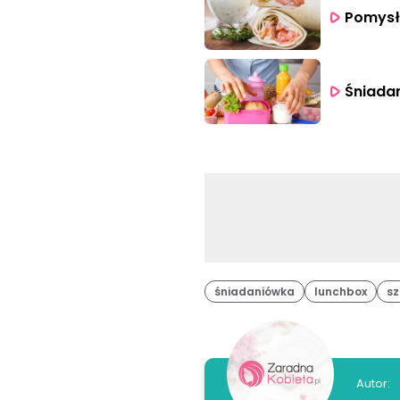
Pomysł 
śniadaniówka
lunchbox
sz
Autor: