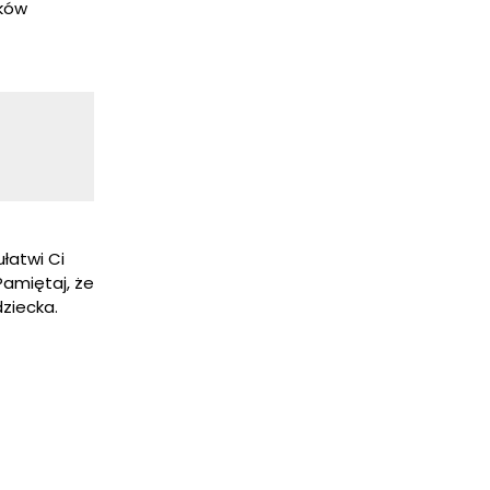
ików
łatwi Ci
Pamiętaj, że
ziecka.