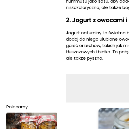
hummusu jako sosu, aby dodać
niskokaloryczna, ale także bo
2. Jogurt z owocami i
Jogurt naturalny to świetna b
dodaj do niego ulubione owoce
garść orzechów, takich jak m
tłuszczowych i białka. To poł
ale także pyszna.
Polecamy