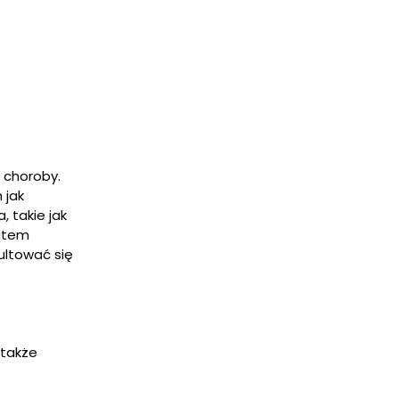
 choroby.
 jak
, takie jak
kątem
ultować się
 także