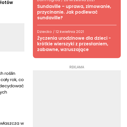
/
płotów
Sundaville – uprawa, zimowanie,
przycinanie. Jak podlewać
sundaville?
Dziecko
12 kwietnia 2021
/
Życzenia urodzinowe dla dzieci -
krótkie wierszyki z przesłaniem,
zabawne, wzruszające
REKLAMA
 roślin
cały rok, co
 zdecydować
nych
Zwłaszcza w