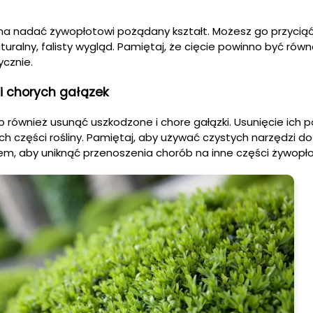
na nadać żywopłotowi pożądany kształt. Możesz go przyciąć
aturalny, falisty wygląd. Pamiętaj, że cięcie powinno być rów
ycznie.
i chorych gałązek
o również usunąć uszkodzone i chore gałązki. Usunięcie ich p
ch części rośliny. Pamiętaj, aby używać czystych narzędzi do 
m, aby uniknąć przenoszenia chorób na inne części żywopło