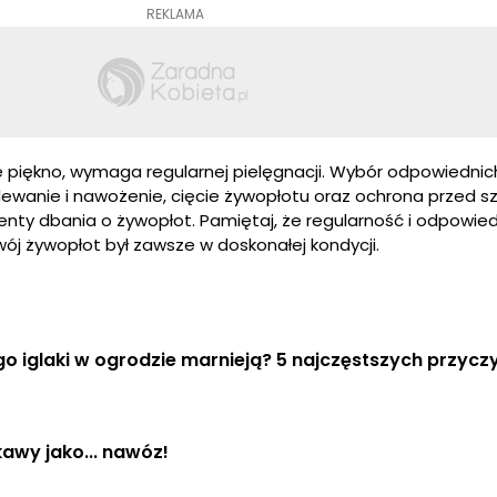
REKLAMA
 piękno, wymaga regularnej pielęgnacji. Wybór odpowiedni
lewanie i nawożenie, cięcie żywopłotu oraz ochrona przed sz
nty dbania o żywopłot. Pamiętaj, że regularność i odpowie
wój żywopłot był zawsze w doskonałej kondycji.
o iglaki w ogrodzie marnieją? 5 najczęstszych przycz
kawy jako... nawóz!