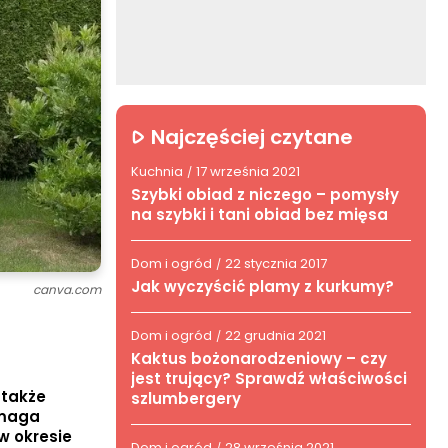
Najczęściej czytane
Kuchnia
17 września 2021
/
Szybki obiad z niczego – pomysły
na szybki i tani obiad bez mięsa
Dom i ogród
22 stycznia 2017
/
Jak wyczyścić plamy z kurkumy?
canva.com
Dom i ogród
22 grudnia 2021
/
Kaktus bożonarodzeniowy – czy
jest trujący? Sprawdź właściwości
 także
szlumbergery
ymaga
w okresie
Dom i ogród
28 września 2021