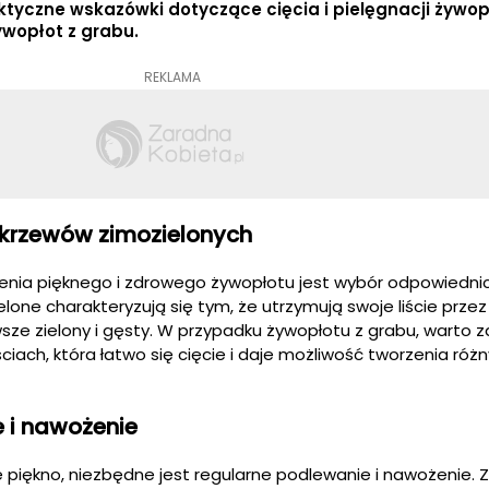
ktyczne wskazówki dotyczące cięcia i pielęgnacji żywo
ywopłot z grabu.
REKLAMA
krzewów zimozielonych
enia pięknego i zdrowego żywopłotu jest wybór odpowiednich
lone charakteryzują się tym, że utrzymują swoje liście przez 
wsze zielony i gęsty. W przypadku żywopłotu z grabu, warto
ciach, która łatwo się cięcie i daje możliwość tworzenia róż
 i nawożenie
 piękno, niezbędne jest regularne podlewanie i nawożenie. 