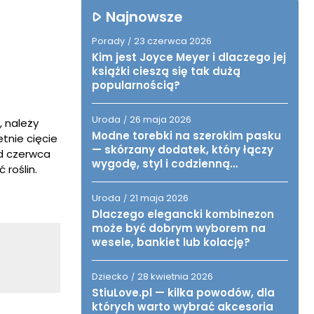
Najnowsze
Porady
23 czerwca 2026
/
Kim jest Joyce Meyer i dlaczego jej
książki cieszą się tak dużą
popularnością?
Uroda
26 maja 2026
/
, należy
Modne torebki na szerokim pasku
tnie cięcie
— skórzany dodatek, który łączy
od czerwca
wygodę, styl i codzienną
 roślin.
funkcjonalność
Uroda
21 maja 2026
/
Dlaczego elegancki kombinezon
może być dobrym wyborem na
wesele, bankiet lub kolację?
Dziecko
28 kwietnia 2026
/
StiuLove.pl — kilka powodów, dla
których warto wybrać akcesoria