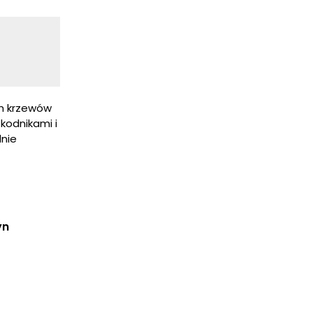
ch krzewów
kodnikami i
dnie
yn