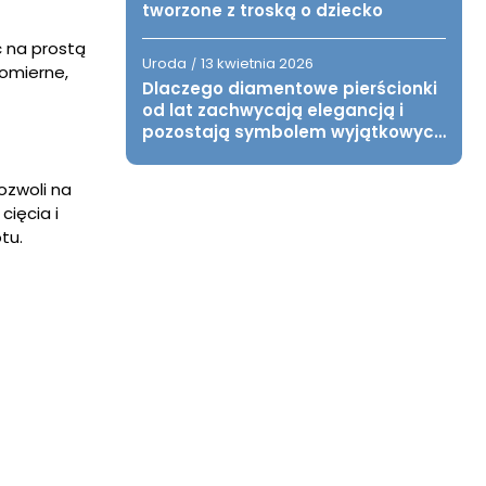
tworzone z troską o dziecko
 na prostą
Uroda
13 kwietnia 2026
/
nomierne,
Dlaczego diamentowe pierścionki
od lat zachwycają elegancją i
pozostają symbolem wyjątkowych
chwil?
ozwoli na
cięcia i
tu.