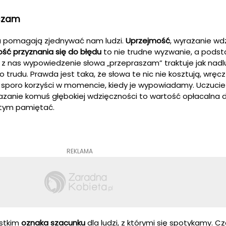
aszam
wa pomagają zjednywać nam ludzi.
Uprzejmość
, wyrażanie wd
ść przyznania się do błędu
to nie trudne wyzwanie, a pods
lu z nas wypowiedzenie słowa „przepraszam” traktuje jak nadl
o trudu. Prawda jest taka, że słowa te nic nie kosztują, wręcz
oro korzyści w momencie, kiedy je wypowiadamy. Uczucie 
azanie komuś głębokiej wdzięczności to wartość opłacalna d
 tym pamiętać.
REKLAMA
ystkim
oznaka
szacunku
dla ludzi, z którymi się spotykamy. 