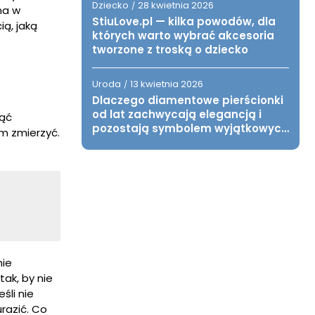
Dziecko
28 kwietnia 2026
/
na w
StiuLove.pl — kilka powodów, dla
ią, jaką
których warto wybrać akcesoria
ę
tworzone z troską o dziecko
Uroda
13 kwietnia 2026
/
Dlaczego diamentowe pierścionki
od lat zachwycają elegancją i
jąć
pozostają symbolem wyjątkowych
ym zmierzyć.
chwil?
nie
ak, by nie
śli nie
razić. Co