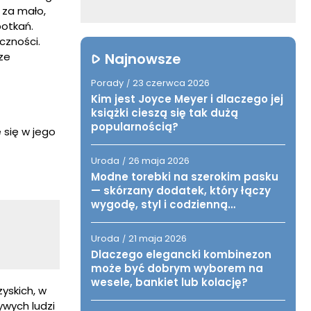
 za mało,
otkań.
czności.
Najnowsze
ze
Porady
23 czerwca 2026
/
Kim jest Joyce Meyer i dlaczego jej
książki cieszą się tak dużą
popularnością?
 się w jego
Uroda
26 maja 2026
/
Modne torebki na szerokim pasku
— skórzany dodatek, który łączy
wygodę, styl i codzienną
funkcjonalność
Uroda
21 maja 2026
/
Dlaczego elegancki kombinezon
może być dobrym wyborem na
wesele, bankiet lub kolację?
yskich, w
ywych ludzi