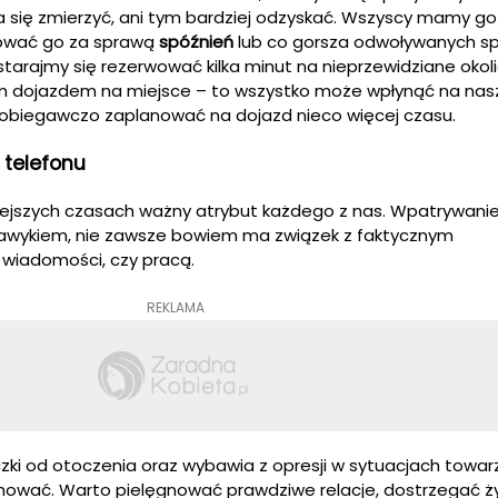
 da się zmierzyć, ani tym bardziej odzyskać. Wszyscy mamy go
nować go za sprawą
spóźnień
lub co gorsza odwoływanych sp
starajmy się rezerwować kilka minut na nieprzewidziane okoli
ym dojazdem na miejsce – to wszystko może wpłynąć na nas
obiegawczo zaplanować na dojazd nieco więcej czasu.
 telefonu
iejszych czasach ważny atrybut każdego z nas. Wpatrywanie
nawykiem, nie zawsze bowiem ma związek z faktycznym
wiadomości, czy pracą.
REKLAMA
ki od otoczenia oraz wybawia z opresji w sytuacjach towarz
chować. Warto pielęgnować prawdziwe relacje, dostrzegać ż