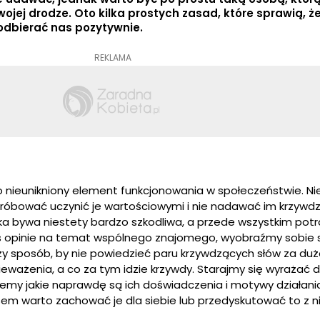
ojej drodze. Oto kilka prostych zasad, które sprawią, ż
dbierać nas pozytywnie.
REKLAMA
 nieunikniony element funkcjonowania w społeczeństwie. Nie
próbować uczynić je wartościowymi i nie nadawać im krzyw
a bywa niestety bardzo szkodliwa, a przede wszystkim potr
mś opinie na temat wspólnego znajomego, wyobraźmy sobie s
zy sposób, by nie powiedzieć paru krzywdzących słów za dużo
ieważenia, a co za tym idzie krzywdy. Starajmy się wyrażać 
wiemy jakie naprawdę są ich doświadczenia i motywy działania,
sem warto zachować je dla siebie lub przedyskutować to z 