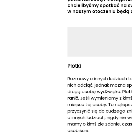
chcielibyśmy spotkać na sw
w naszym otoczeniu będą o
Plotki
Rozmowy o innych ludziach to
nich odciąć, jednak można s
drugą osobę wydźwięku. Plotk
ranić
. Jeśli wymieniamy z ki
miejscu tej osoby. To najleps
przyczynić się do cudzego zn
o innych ludziach, nigdy nie 
mamy o kimś złe zdanie, cza
osobiście.