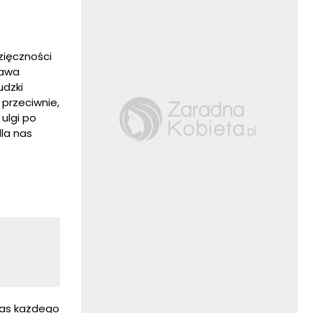
zięczności
tawa
udzki
 przeciwnie,
ulgi po
la nas
Czas każdego