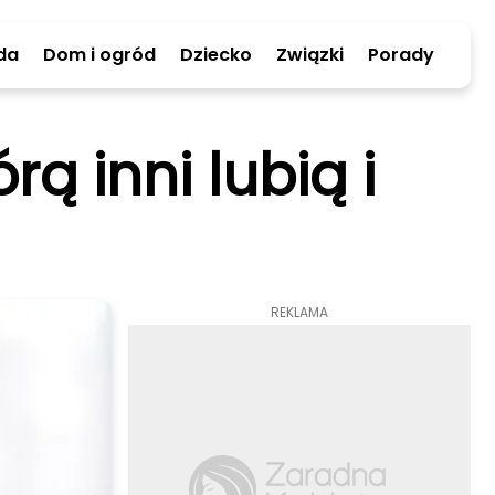
da
Dom i ogród
Dziecko
Związki
Porady
ą inni lubią i
REKLAMA