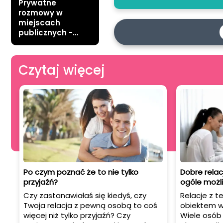
Prywatne
rozmowy w
miejscach
publicznych -
gdzie nie wypada
rozmawiać przez
komórkę?
Czytaj więcej
Po czym poznać że to nie tylko
Dobre relac
przyjaźń?
ogóle możl
Czy zastanawiałaś się kiedyś, czy
Relacje z t
Twoja relacja z pewną osobą to coś
obiektem w
więcej niż tylko przyjaźń? Czy
Wiele osób 