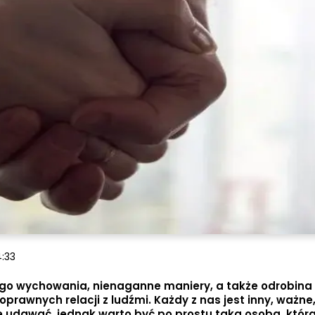
4:33
o wychowania, nienaganne maniery, a także odrobina 
awnych relacji z ludźmi. Każdy z nas jest inny, ważne,
e udawać, jednak warto być po prostu taką osobą, któr