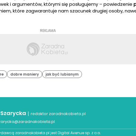
wek i argumentów, którymi się posługujemy – powiedzenie
iem, które zagwarantuje nam szacunek drugiej osoby, nawet
REKLAMA
re
dobre maniery
jak być lubianym
 Szarycka
|
redaktor zaradnakobieta.pl
zarycka@zaradnakobieta.pl
dawcą zaradnakobieta.pl jest
Digital Avenue sp. z o.o.