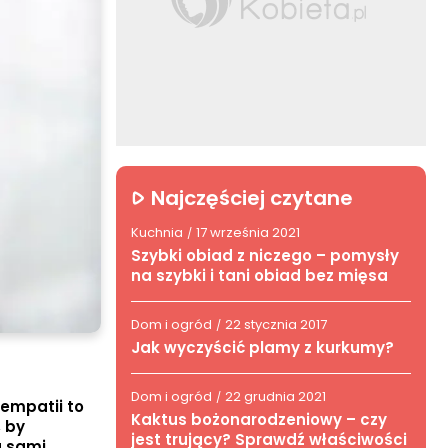
Najczęściej czytane
Kuchnia
17 września 2021
/
Szybki obiad z niczego – pomysły
na szybki i tani obiad bez mięsa
Dom i ogród
22 stycznia 2017
/
Jak wyczyścić plamy z kurkumy?
Dom i ogród
22 grudnia 2021
/
empatii to
Kaktus bożonarodzeniowy – czy
 by
jest trujący? Sprawdź właściwości
ą sami