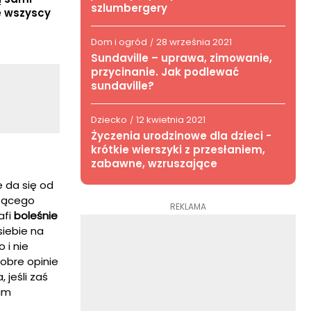
szlumbergery
e wszyscy
Dom i ogród
28 września 2021
/
Sundaville – uprawa, zimowanie,
przycinanie. Jak podlewać
sundaville?
Dziecko
12 kwietnia 2021
/
Życzenia urodzinowe dla dzieci -
krótkie wierszyki z przesłaniem,
zabawne, wzruszające
 da się od
dzącego
REKLAMA
afi
boleśnie
iebie na
 i nie
dobre opinie
 jeśli zaś
nim