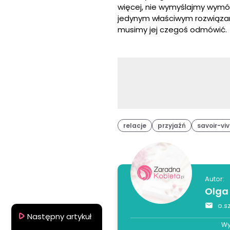
więcej, nie wymyślajmy wymó
jedynym właściwym rozwiązan
musimy jej czegoś odmówić.
relacje
przyjaźń
savoir-viv
Autor:
Olga
o.s
Następny artykuł
Wy