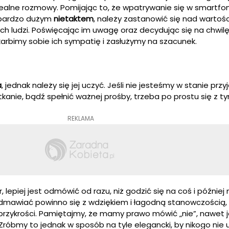
 realne rozmowy. Pomijając to, że wpatrywanie się w smartfo
 bardzo dużym
nietaktem
, należy zastanowić się nad wartośc
ch ludzi. Poświęcając im uwagę oraz decydując się na chwil
arbimy sobie ich sympatię i zasłużymy na szacunek.
a
, jednak należy się jej uczyć. Jeśli nie jesteśmy w stanie przy
kanie, bądź spełnić ważnej prośby, trzeba po prostu się z t
REKLAMA
, lepiej jest odmówić od razu, niż godzić się na coś i później 
awiać powinno się z wdziękiem i łagodną stanowczością, t
zykrości. Pamiętajmy, że mamy prawo mówić „nie”, nawet je
óbmy to jednak w sposób na tyle elegancki, by nikogo nie u