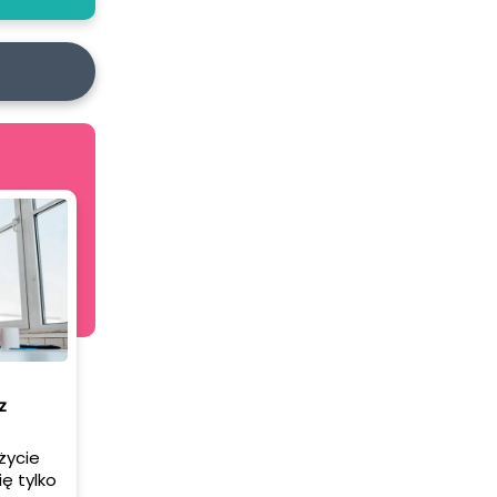
z
życie
ę tylko