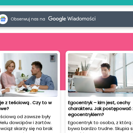
Obserwuj nas na
je z teściową . Czy to w
Egocentryk – kim jest, cechy
iwe?
charakteru. Jak postępować 
egocentrykiem?
eściową od zawsze były
ielu dowcipów i żartów.
Egocentryk to osoba, z którą 
wciąż skarży się na brak
bywa bardzo trudne. Skupia si